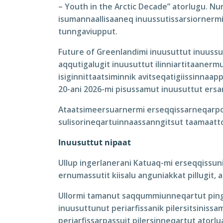
– Youth in the Arctic Decade” atorlugu. Nu
isumannaallisaaneq inuussutissarsiornermil
tunngaviupput.
Future of Greenlandimi inuusuttut inuussuti
aqqutigalugit inuusuttut ilinniartitaanermu
isiginnittaatsiminnik avitseqatigiissinnaa
20-ani 2026-mi pisussamut inuusuttut ersa
Ataatsimeersuarnermi erseqqissarneqarpoq 
sulisorineqartuinnaassanngitsut taamaattor
Inuusuttut nipaat
Ullup ingerlanerani Katuaq-mi erseqqissunik
ernumassutit kiisalu anguniakkat pillugit,
Ullormi tamanut saqqummiunneqartut pinga
inuusuttunut periarfissanik pilersitsiniss
periarfissarpassuit pilersinneqartut atorlu