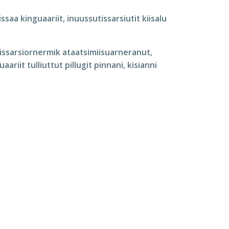
saa kinguaariit, inuussutissarsiutit kiisalu
issarsiornermik ataatsimiisuarneranut,
riit tulliuttut pillugit pinnani, kisianni