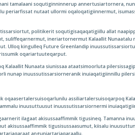
nani tamalaani soqutiginninnerup annertusiartornera, nun
u periarfissat nutaat ullormi oqaloqatigiinnermut, isumas
ssarsiortut, politikerit soqutigisaqaqatigiillu allat naapi
t, suliffeqarnermut, ineriartornermut Kalaallit Nunaatalu 
pput. Ulloq kingulleq Future Greenlandip inuussutissarsior
rissumik oqariartuuteqarput.
Kalaallit Nunaata siunissaa ataatsimoorluta pilersissagip
li nunap inuussutissarsiorneranik inuiaqatigiinnillu piler
 oqaasertalersuisoqarlunilu assiliartalersuisoqarpoq Kalaa
 aammalu inuusuttuusut inuussutissarsiornermi inuiaqatigii
arnerit ilagaat akisussaaffimmik tigusineq. Tamanna inu
amut akisussaaffimmik tigusisussaasumut, kiisalu inuusuttu
artariaqaraat anguniartariaqaraallu.