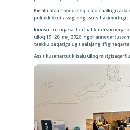
Kiisalu ataatsimoorneq ulloq naallugu arlal
politikkikkut assigiinngissutsit akimorlug
Inuusuttut oqariartuutaat katersorneqarpu
ulloq 19.-20. maj 2026 ingerlanneqartussamut
taakku peqatigalugit aalajangiiffigineqarta
Assit kusanartut kiisalu ulloq misigisaqarfi