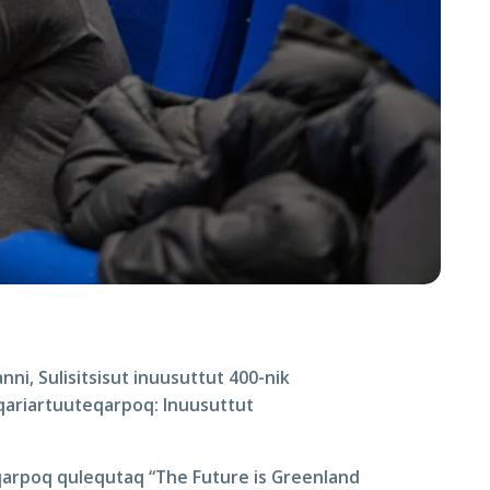
ni, Sulisitsisut inuusuttut 400-nik
qariartuuteqarpoq: Inuusuttut
arpoq qulequtaq “The Future is Greenland