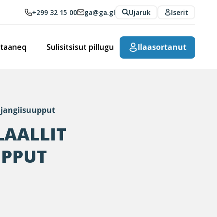
+299 32 15 00
ga@ga.gl
Ujaruk
Iserit
rtaaneq
Sulisitsisut pillugu
Ilaasortanut
ajangiisuupput
LAALLIT
UPPUT