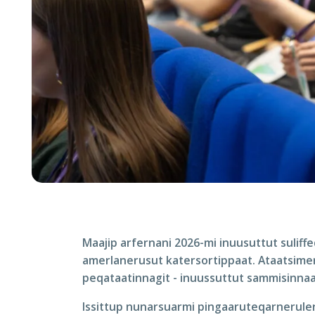
Maajip arfernani 2026-mi inuusuttut suliffe
amerlanerusut katersortippaat. Ataatsime
peqataatinnagit - inuussuttut sammisinnaa
Issittup nunarsuarmi pingaaruteqarnerule