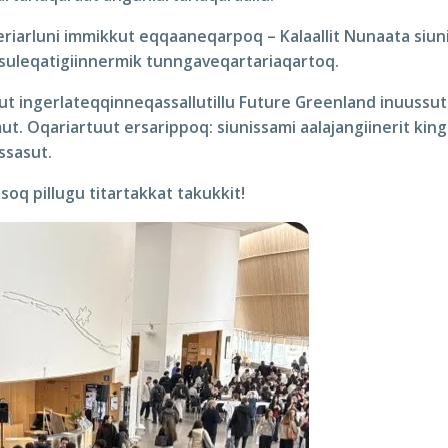
eriarluni immikkut eqqaaneqarpoq – Kalaallit Nunaata siunis
it suleqatigiinnermik tunngaveqartariaqartoq.
t ingerlateqqinneqassallutillu Future Greenland inuussut
. Oqariartuut ersarippoq: siunissami aalajangiinerit kinguaa
ssasut.
usoq pillugu titartakkat takukkit!