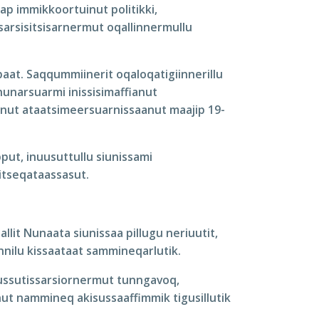
ap immikkoortuinut politikki,
sarsisitsisarnermut oqallinnermullu
ppaat. Saqqummiinerit oqaloqatigiinnerillu
nunarsuarmi inissisimaffianut
tunut ataatsimeersuarnissaanut maajip 19-
put, inuusuttullu siunissami
sitseqataassasut.
llit Nunaata siunissaa pillugu neriuutit,
nnilu kissaataat sammineqarlutik.
ussutissarsiornermut tunngavoq,
nut nammineq akisussaaffimmik tigusillutik