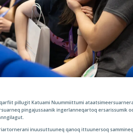
qarfiit pillugit Katuami Nuummiittumi ataatsimeersuarneran
rsuarneq pingajussaanik ingerlanneqartoq ersarissumik o
nngilagut.
riartornerani inuusuttuuneq qanoq ittuunersoq sammineq