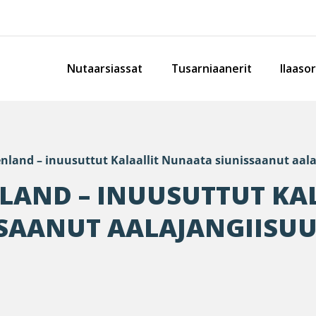
Nutaarsiassat
Tusarniaanerit
Ilaaso
enland – inuusuttut Kalaallit Nunaata siunissaanut aal
LAND – INUUSUTTUT KA
SAANUT AALAJANGIISU