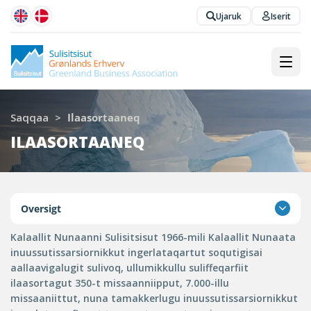
Ujaruk
Iserit
Saqqaa
>
Ilaasortaaneq
ILAASORTAANEQ
Oversigt
Kalaallit Nunaanni Sulisitsisut 1966-mili Kalaallit Nunaata
inuussutissarsiornikkut ingerlataqartut soqutigisai
aallaavigalugit sulivoq, ullumikkullu suliffeqarfiit
ilaasortagut 350-t missaanniipput, 7.000-illu
missaaniittut, nuna tamakkerlugu inuussutissarsiornikkut