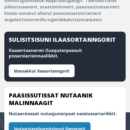
sunniutigisinnaasai eqqarsaatigalugit. Taamaattumik
pikkorissaanerit, ataatsimiinnerit, paasissutissiisarnerit
kiisalu nunanut allanut paasisassarsiortarnerit
angalatitsisarnerillu ingerlakkaluttuinnarpavut.
SULISITSISUNI ILAASORTANNGORIT
Ilaasortaanermi iluaquterpassuit
pissarsiarisinnaalikkit.
Massakkut ilaasortanngorit
PAASISSUTISSAT NUTAANIK
MALINNAAGIT
Nutaarsiassat nutaajunerpaat nassiussariarikkit.
Nutaarsiassiisarnitsinnut ilanngugit