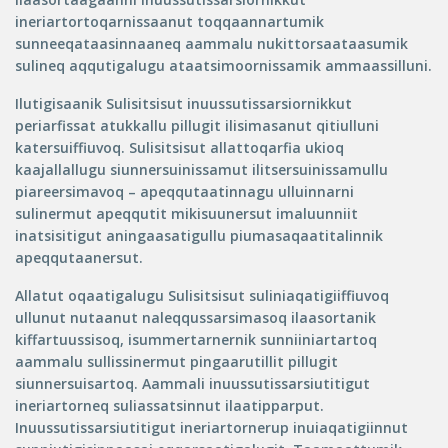
ineriartortoqarnissaanut toqqaannartumik
sunneeqataasinnaaneq aammalu nukittorsaataasumik
sulineq aqqutigalugu ataatsimoornissamik ammaassilluni.
Ilutigisaanik Sulisitsisut inuussutissarsiornikkut
periarfissat atukkallu pillugit ilisimasanut qitiulluni
katersuiffiuvoq. Sulisitsisut allattoqarfia ukioq
kaajallallugu siunnersuinissamut ilitsersuinissamullu
piareersimavoq – apeqqutaatinnagu ulluinnarni
sulinermut apeqqutit mikisuunersut imaluunniit
inatsisitigut aningaasatigullu piumasaqaatitalinnik
apeqqutaanersut.
Allatut oqaatigalugu Sulisitsisut suliniaqatigiiffiuvoq
ullunut nutaanut naleqqussarsimasoq ilaasortanik
kiffartuussisoq, isummertarnernik sunniiniartartoq
aammalu sullissinermut pingaarutillit pillugit
siunnersuisartoq. Aammali inuussutissarsiutitigut
ineriartorneq suliassatsinnut ilaatipparput.
Inuussutissarsiutitigut ineriartornerup inuiaqatigiinnut