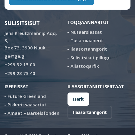
SULISITSISUT
TOQQAANNARTUT
Nutaarsiassat
Jens Kreutzmannip Aqq.
3,
Tusarniaanerit
Box 73, 3900 Nuuk
Ilaasortanngorit
ga@ga.gl
Sulisitsisut pillugu
+299 32 15 00
Allattoqarfik
+299 23 73 40
ISERFISSAT
ILAASORTANUT ISERTAAT
Future Greenland
Iserit
Pikkorissaasartut
Ilaasortanngorit
Amaat – Barselsfonden