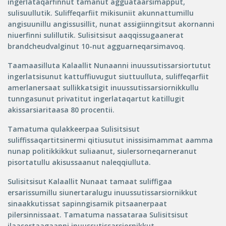
ingerlataqarfinnut tamanut agguataarsimapput,
sulisuullutik. Suliffeqarfiit mikisuniit akunnattumillu
angisuunillu angissusillit, nunat assigiinngitsut akornanni
niuerfinni sulillutik. Sulisitsisut aaqqissugaanerat
brandcheudvalginut 10-nut agguarneqarsimavoq.
Taamaasilluta Kalaallit Nunaanni inuussutissarsiortutut
ingerlatsisunut kattuffiuvugut siuttuulluta, suliffeqarfiit
amerlanersaat sullikkatsigit inuussutissarsiornikkullu
tunngasunut privatitut ingerlataqartut katillugit
akissarsiaritaasa 80 procentii.
Tamatuma qulakkeerpaa Sulisitsisut
suliffissaqartitsinermi qitiusutut inissisimammat aamma
nunap politikkikkut suliaanut, siulersorneqarneranut
pisortatullu akisussaanut naleqqiulluta.
Sulisitsisut Kalaallit Nunaat tamaat suliffigaa
ersarissumillu siunertaralugu inuussutissarsiornikkut
sinaakkutissat sapinngisamik pitsaanerpaat
pilersinnissaat. Tamatuma nassataraa Sulisitsisut
ilaasortaagaanni inuussutissarsiornikkut