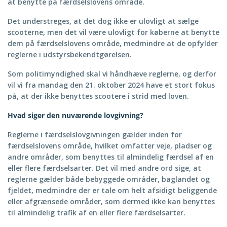
at benytte på færdselslovens område.
Det understreges, at det dog ikke er ulovligt at sælge
scooterne, men det vil være ulovligt for køberne at benytte
dem på færdselslovens område, medmindre at de opfylder
reglerne i udstyrsbekendtgørelsen.
Som politimyndighed skal vi håndhæve reglerne, og derfor
vil vi fra mandag den 21. oktober 2024 have et stort fokus
på, at der ikke benyttes scootere i strid med loven.
Hvad siger den nuværende lovgivning?
Reglerne i færdselslovgivningen gælder inden for
færdselslovens område, hvilket omfatter veje, pladser og
andre områder, som benyttes til almindelig færdsel af en
eller flere færdselsarter. Det vil med andre ord sige, at
reglerne gælder både bebyggede områder, baglandet og
fjeldet, medmindre der er tale om helt afsidigt beliggende
eller afgrænsede områder, som dermed ikke kan benyttes
til almindelig trafik af en eller flere færdselsarter.