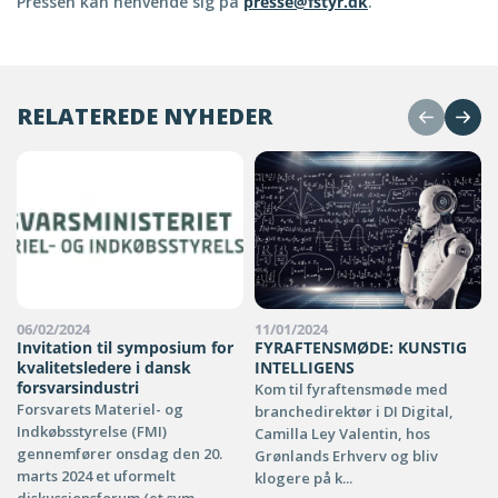
Pressen kan henvende sig på
presse@fstyr.dk
.
RELATEREDE NYHEDER
06/02/2024
11/01/2024
Invitation til symposium for
FYRAFTENSMØDE: KUNSTIG
kvalitetsledere i dansk
INTELLIGENS
forsvarsindustri
Kom til fyraftensmøde med
Forsvarets Materiel- og
branchedirektør i DI Digital,
Indkøbsstyrelse (FMI)
Camilla Ley Valentin, hos
gennemfører onsdag den 20.
Grønlands Erhverv og bliv
marts 2024 et uformelt
klogere på k...