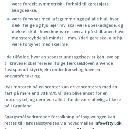
være fordelt symmetrisk i forhold til køretøjets
længdeakse.
være forsynet med luftgummiringe på alle hjul, hvor
dæk, fælge og hjullejer mv. skal være ubeskadigede, og
dækket skal i hovedmønstret overalt på slidbanen have
mønsterdybde på mindst 1 mm. Yderligere skal alle hjul
være forsynet med skærme.
I de tilfælde, hvor en scooter undtagelsesvist kan leve op
til kravene, skal føreren ifølge færdselsloven anvende
fastspændt styrthjelm under kørsel og have en
ansvarsforsikring.
Hvis motoren på en scooter kan drive scooteren med en
fart på mere end 30 km/t, vil den blive anset for en
motorcykel, og dermed i alle tilfælde være ulovlig at køre
på i Grønland.
Spørgsmål vedrørende fortolkning af lovgivningen kan
rettes til Færdselsstyrelsen via hovedmailen
info@fstyr.dk
.