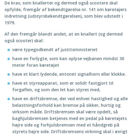
De krav, som knallerter og dermed også scootere skal
opfylde, fremgår af bekendtgørelse nr. 141 om køretøjers
indretning (udstyrsbekendtgørelsen), som blev udstedt i
1979.
Af den fremgår blandt andet, at en knallert (og dermed
også scooter) skal:
være typegodkendt af justitsministeriet
have en forlygte, som kan oplyse vejbanen mindst 30
meter foran køretøjet
have et klart lydende, entonet signalhorn eller klokke.
have et styreapparat, som er solidt fastgjort til
forgaflen, og som den let kan styres med,
have en driftsbremse, der ved enhver hastighed og alle
belastningsforhold kan bremse på sikker, hurtig og
virksom måde. Driftsbremsen skal være opdelt, så
baghjulsbremsen betjenes med en pedal på køretøjets
højre side og forhjulsbremsen med et håndgreb på
styrets højre side. Driftsbremsens virkning skal i øvrigt