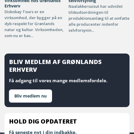
Virksomhed hos Grønlands
selvforsyning
Erhverv
Naalakkersuisut har udvidet
Diskobay Tours er en
tilskudsordningen til
virksomhed, der bygger på en
produktionsanlæg til at omfatte
dyb respekt for Grønlands
alle producenter indenfor
natur og kultur. Virksomheden,
selvforsynin...
som nu er bas...
BLIV MEDLEM AF GRØNLANDS
ERHVERV
Få adgang til vores mange medlemsfordele.
Bliv medlem nu
HOLD DIG OPDATERET
Få seneste nyt i din indbakke.