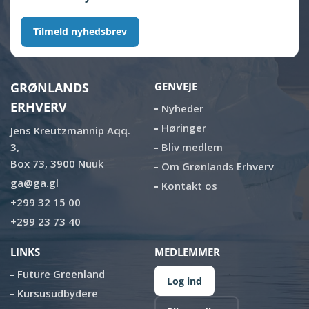
Tilmeld nyhedsbrev
GRØNLANDS
GENVEJE
ERHVERV
Nyheder
Høringer
Jens Kreutzmannip Aqq.
3,
Bliv medlem
Box 73, 3900 Nuuk
Om Grønlands Erhverv
ga@ga.gl
Kontakt os
+299 32 15 00
+299 23 73 40
LINKS
MEDLEMMER
Future Greenland
Log ind
Kursusudbydere