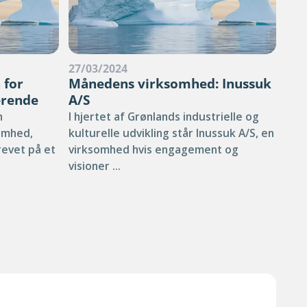
27/03/2024
05/
 for
Månedens virksomhed: Inussuk
Gan
erende
A/S
bo
n
I hjertet af Grønlands industrielle og
Naal
somhed,
kulturelle udvikling står Inussuk A/S, en
Fina
revet på et
virksomhed hvis engagement og
har
visioner ...
...