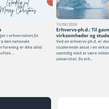
4
13/08/2024
n
Erhvervs-ph.d.: Til gavn
virksomheder og stud
er i erhvervslivet,En
fra den nationale
Ved en erhvervs-ph.d. er de
rforening er ikke altid
studerende ansat i en virk
duften ...
samtidig med at være indsk
universitet. En erh...