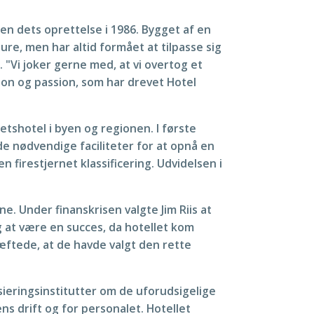
n dets oprettelse i 1986. Bygget af en
re, men har altid formået at tilpasse sig
. "Vi joker gerne med, at vi overtog et
ion og passion, som har drevet Hotel
etshotel i byen og regionen. I første
e nødvendige faciliteter for at opnå en
 firestjernet klassificering. Udvidelsen i
 Under finanskrisen valgte Jim Riis at
g at være en succes, da hotellet kom
ftede, at de havde valgt den rette
sieringsinstitutter om de uforudsigelige
s drift og for personalet. Hotellet