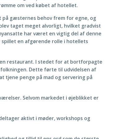
rømme om ved købet af hotellet.
ret på gæsternes behov frem for egne, og
ev taget meget alvorligt, hvilket gradvist
 nyansatte har været en vigtig del af denne
pillet en afgørende rolle i hotellets
 en restaurant. I stedet for at bortforpagte
olkningen. Dette førte til udvidelsen af
t at tjene penge på mad og servering på
værelser. Selvom markedet i øjeblikket er
 deltager aktivt i møder, workshops og
ighed og tillid til ens ord som de største