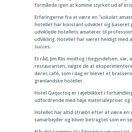
formåede igen at komme styrket ud af kri
Erfaringerne fra at være en "uskolet amat
hotellet har konstant udviklet sig baseret
udviklede hotellets amatører til professio
udvikling. Hotellet har været heldigt med 
succes.
Et råd, Jim Riis modtog i begyndelsen, var,
restauranten, valgte de at eksperimentere 
deres café, som i dag er blevet et brasser
grønlandske hoteller.
Hotel Qaqortoq er i øjeblikket i forhandli
udfordrende med høje materialepriser og r
Hotellet har altid stræbt efter at være en
samarbejder og bliver betragtet som en se
Når det kommer til rådgivning om opstart af