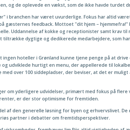
sen, og de oplevede en vækst, som de ikke havde turdet d
ør" i branchen har været uvurderlige. Fokus har altid væ
 på gæsternes feedback. Mottoet "dit hjem – hjemmefra!" bl
nelle. Uddannelse af kokke og receptionister samt krav til
at tiltrække dygtige og dedikerede medarbejdere, som har s
 at ingen hoteller i Grønland kunne tjene penge på at drive
og udviklede hurtigt en menu, der appellerede til lokalbef
ie med over 100 siddepladser, der beviser, at det er mulig
nger om yderligere udvidelser, primært med fokus på flere 
enter, er der stor optimisme for fremtiden.
 del af den generelle løsning for byen og erhvervslivet. De
riøs partner i debatter om fremtidsperspektiver.
 virksomheder, fremhæver Jim Riis altid vigtigheden af ærl