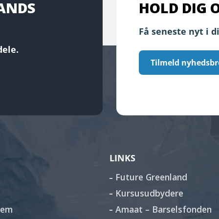
LANDS
HOLD DIG 
Få seneste nyt i d
ele.
Tilmeld nyhedsbr
LINKS
Future Greenland
Kursusudbydere
lem
Amaat – Barselsfonden