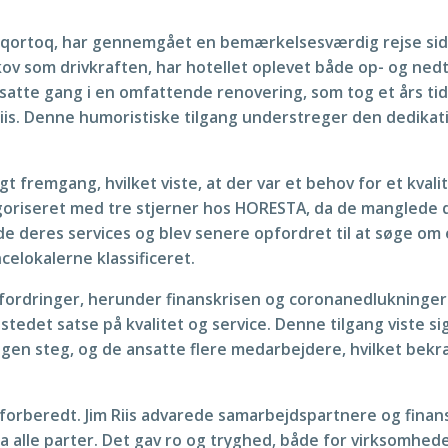
aqortoq, har gennemgået en bemærkelsesværdig rejse side
ov som drivkraften, har hotellet oplevet både op- og nedtu
g satte gang i en omfattende renovering, som tog et års tid
Riis. Denne humoristiske tilgang understreger den dedikat
 fremgang, hvilket viste, at der var et behov for et kvalit
oriseret med tre stjerner hos HORESTA, da de manglede d
de deres services og blev senere opfordret til at søge om en
celokalerne klassificeret.
rdringer, herunder finanskrisen og coronanedlukningerne.
stedet satse på kvalitet og service. Denne tilgang viste si
en steg, og de ansatte flere medarbejdere, hvilket bekræ
 forberedt. Jim Riis advarede samarbejdspartnere og finan
alle parter. Det gav ro og tryghed, både for virksomheden