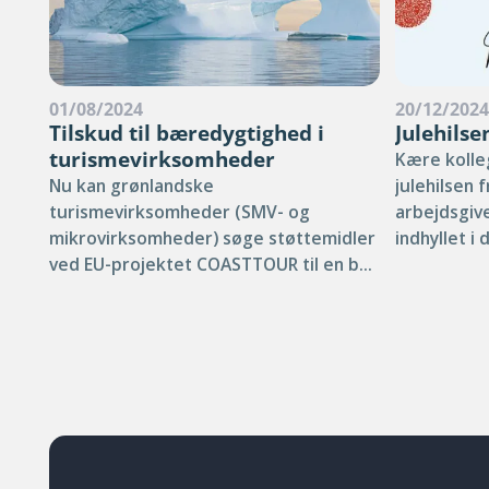
01/08/2024
20/12/202
Tilskud til bæredygtighed i
Julehilse
turismevirksomheder
Kære kolleg
Nu kan grønlandske
julehilsen 
turismevirksomheder (SMV- og
arbejdsgive
mikrovirksomheder) søge støttemidler
indhyllet i 
ved EU-projektet COASTTOUR til en b...