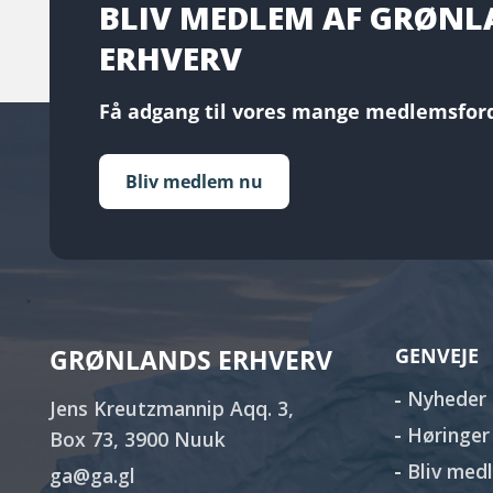
BLIV MEDLEM AF GRØN
ERHVERV
Få adgang til vores mange medlemsford
Bliv medlem nu
GRØNLANDS ERHVERV
GENVEJE
Nyheder
Jens Kreutzmannip Aqq. 3,
Høringer
Box 73, 3900 Nuuk
Bliv med
ga@ga.gl