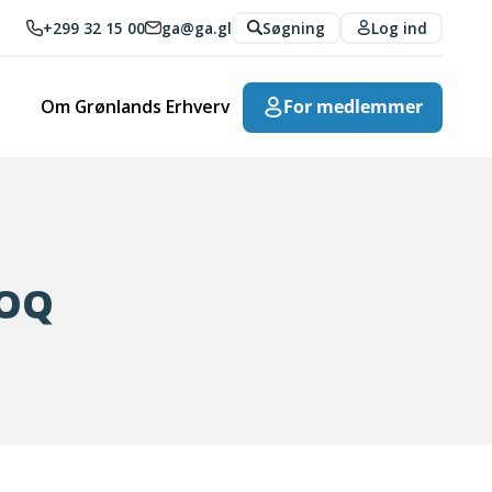
+299 32 15 00
ga@ga.gl
Søgning
Log ind
Om Grønlands Erhverv
For medlemmer
TOQ