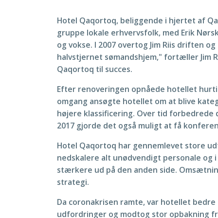
Hotel Qaqortoq, beliggende i hjertet af Q
gruppe lokale erhvervsfolk, med Erik Nørsk
og vokse. I 2007 overtog Jim Riis driften o
halvstjernet sømandshjem," fortæller Jim 
Qaqortoq til succes.
Efter renoveringen opnåede hotellet hurtigt
omgang ansøgte hotellet om at blive kateg
højere klassificering. Over tid forbedrede 
2017 gjorde det også muligt at få konferen
Hotel Qaqortoq har gennemlevet store udfo
nedskalere alt unødvendigt personale og i 
stærkere ud på den anden side. Omsætning
strategi.
Da coronakrisen ramte, var hotellet bedre
udfordringer og modtog stor opbakning fra 