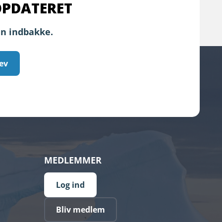
OPDATERET
in indbakke.
ev
MEDLEMMER
Log ind
Bliv medlem