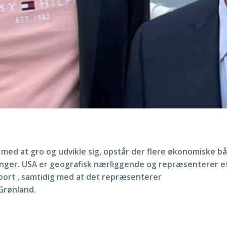
ed at gro og udvikle sig, opstår der flere økonomiske b
nger. USA er geografisk nærliggende og repræsenterer e
port , samtidig med at det repræsenterer
 Grønland.