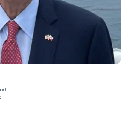
ånd
t