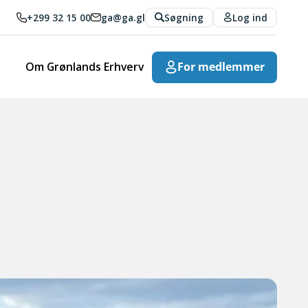
+299 32 15 00
ga@ga.gl
Søgning
Log ind
Om Grønlands Erhverv
For medlemmer