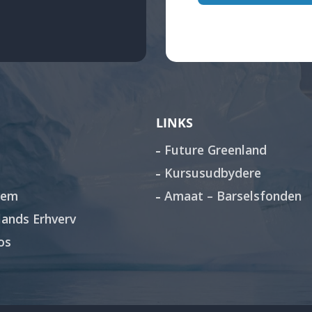
LINKS
Future Greenland
Kursusudbydere
lem
Amaat – Barselsfonden
ands Erhverv
os