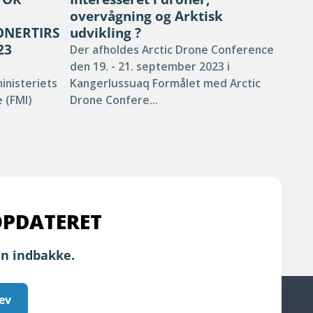
overvågning og Arktisk
ud
ONERTIRSDAG
udvikling ?
Nun
23
Der afholdes Arctic Drone Conference
Hor
den 19. - 21. september 2023 i
grø
nisteriets
Kangerlussuaq Formålet med Arctic
håb
 (FMI)
Drone Confere...
OPDATERET
in indbakke.
ev