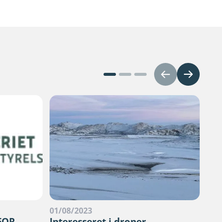
01/08/2023
09/
FOR
Interesseret i droner,
Gå-