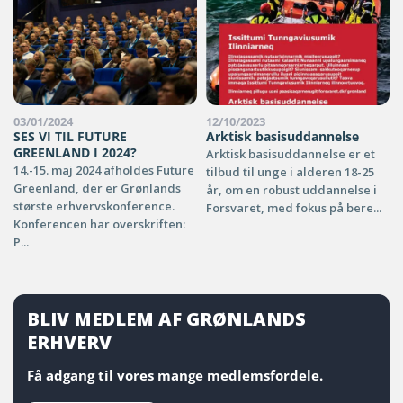
03/01/2024
12/10/2023
SES VI TIL FUTURE
Arktisk basisuddannelse
GREENLAND I 2024?
Arktisk basisuddannelse er et
14.-15. maj 2024 afholdes Future
tilbud til unge i alderen 18-25
Greenland, der er Grønlands
år, om en robust uddannelse i
største erhvervskonference.
Forsvaret, med fokus på bere...
Konferencen har overskriften:
P...
BLIV MEDLEM AF GRØNLANDS
ERHVERV
Få adgang til vores mange medlemsfordele.