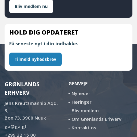
Bliv medlem nu
HOLD DIG OPDATERET
Få seneste nyt i din indbakke.
Tilmeld nyhedsbrev
GRØNLANDS
GENVEJE
ERHVERV
Nyheder
Høringer
Jens Kreutzmannip Aqq.
3,
Bliv medlem
Box 73, 3900 Nuuk
Om Grønlands Erhverv
ga@ga.gl
Kontakt os
+299 32 15 00