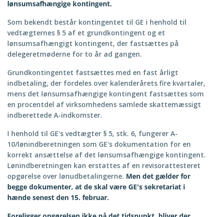
lønsumsafhængige kontingent.
Som bekendt består kontingentet til GE i henhold til
vedtægternes § 5 af et grundkontingent og et
lønsumsafhængigt kontingent, der fastsættes på
delegeretmøderne for to år ad gangen.
Grundkontingentet fastsættes med en fast årligt
indbetaling, der fordeles over kalenderårets fire kvartaler,
mens det lønsumsafhængige kontingent fastsættes som
en procentdel af virksomhedens samlede skattemæssigt
indberettede A-indkomster.
I henhold til GE's vedtægter § 5, stk. 6, fungerer A-
10/lønindberetningen som GE's dokumentation for en
korrekt ansættelse af det lønsumsafhængige kontingent.
Lønindberetningen kan erstattes af en revisorattesteret
opgørelse over lønudbetalingerne.
Men det gælder for
begge dokumenter, at de skal være GE's sekretariat i
hænde senest den 15. februar.
Foreligger opgørelsen ikke på det tidspunkt, bliver der