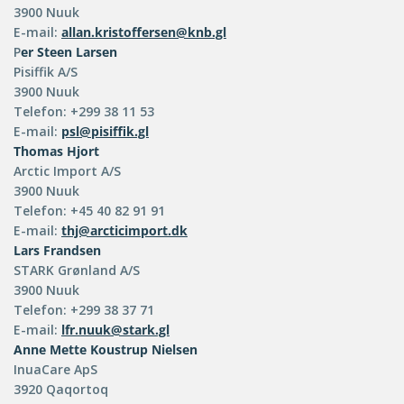
3900 Nuuk
E-mail:
allan.kristoffersen@knb.gl
P
er Steen Larsen
Pisiffik A/S
3900 Nuuk
Telefon: +299 38 11 53
E-mail:
psl@pisiffik.gl
Thomas Hjort
Arctic Import A/S
3900 Nuuk
Telefon: +45 40 82 91 91
E-mail:
thj@arcticimport.dk
Lars Frandsen
STARK Grønland A/S
3900 Nuuk
Telefon: +299 38 37 71
E-mail:
lfr.nuuk@stark.gl
Anne Mette Koustrup Nielsen
InuaCare ApS
3920 Qaqortoq