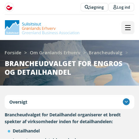
Søgning
Log ind
Forside
>
Om Grønlands Erhverv
>
Brancheudvalg
>
Bra
BRANCHEUDVALGET FOR ENGROS
OG DETAILHANDEL
Oversigt
Brancheudvalget for Detailhandel organiserer et bredt
spekter af virksomheder inden for detailhandelen:
Detailhandel