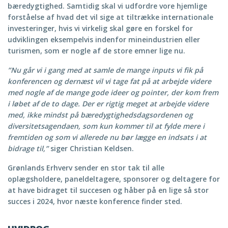
bæredygtighed. Samtidig skal vi udfordre vore hjemlige
forståelse af hvad det vil sige at tiltrække internationale
investeringer, hvis vi virkelig skal gøre en forskel for
udviklingen eksempelvis indenfor mineindustrien eller
turismen, som er nogle af de store emner lige nu.
”Nu går vi i gang med at samle de mange inputs vi fik på
konferencen og dernæst vil vi tage fat på at arbejde videre
med nogle af de mange gode ideer og pointer, der kom frem
i løbet af de to dage. Der er rigtig meget at arbejde videre
med, ikke mindst på bæredygtighedsdagsordenen og
diversitetsagendaen, som kun kommer til at fylde mere i
fremtiden og som vi allerede nu bør lægge en indsats i at
bidrage til,”
siger Christian Keldsen.
Grønlands Erhverv sender en stor tak til alle
oplægsholdere, paneldeltagere, sponsorer og deltagere for
at have bidraget til succesen og håber på en lige så stor
succes i 2024, hvor næste konference finder sted.