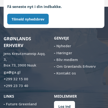
Få seneste nyt i din indbakke.
Tilmeld nyhedsbrev
GRØNLANDS
GENVEJE
ERHVERV
Nyheder
Høringer
Jens Kreutzmannip Aqq.
3,
Bliv medlem
Box 73, 3900 Nuuk
Om Grønlands Erhverv
ga@ga.gl
Kontakt os
+299 32 15 00
+299 23 73 40
LINKS
MEDLEMMER
Future Greenland
Log ind