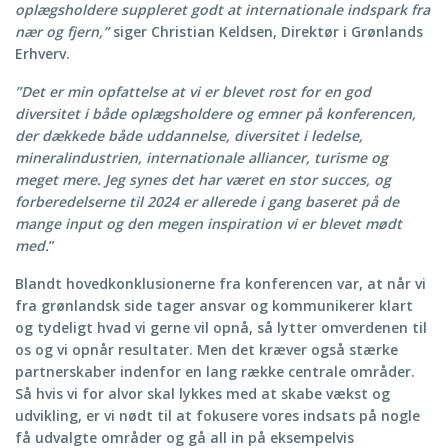
oplægsholdere suppleret godt at internationale indspark fra
nær og fjern,”
siger Christian Keldsen, Direktør i Grønlands
Erhverv.
”Det er min opfattelse at vi er blevet rost for en god
diversitet i både oplægsholdere og emner på konferencen,
der dækkede både uddannelse, diversitet i ledelse,
mineralindustrien, internationale alliancer, turisme og
meget mere. Jeg synes det har været en stor succes, og
forberedelserne til 2024 er allerede i gang baseret på de
mange input og den megen inspiration vi er blevet mødt
med.
”
Blandt hovedkonklusionerne fra konferencen var, at når vi
fra grønlandsk side tager ansvar og kommunikerer klart
og tydeligt hvad vi gerne vil opnå, så lytter omverdenen til
os og vi opnår resultater. Men det kræver også stærke
partnerskaber indenfor en lang række centrale områder.
Så hvis vi for alvor skal lykkes med at skabe vækst og
udvikling, er vi nødt til at fokusere vores indsats på nogle
få udvalgte områder og gå all in på eksempelvis