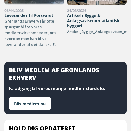
06/11/2025
24/03/2026
Leverandør til Forsvaret
Artikel i Bygge &
Anlægsavisenordatlantisk
Grønlands Erhverv får ofte
byggeri
spørgsmål fra vores
Artikel_Bygge_Anlaegsavisen_ma
medlemsvirksomheder, om
hvordan man kan blive
leverandør til det danske F...
BLIV MEDLEM AF GRØNLANDS
ERHVERV
Få adgang til vores mange medlemsfordele.
Bliv medlem nu
HOLD DIG OPDATERET