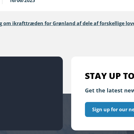
16/06/2025
g om ikrafttræden for Grønland af dele af forskellige lo
STAY UP TO
Get the latest new
Sign up for our n