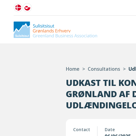
Home
>
Consultations
>
Udk
UDKAST TIL KO
GRØNLAND AF D
UDLÆNDINGEL
Contact
Date