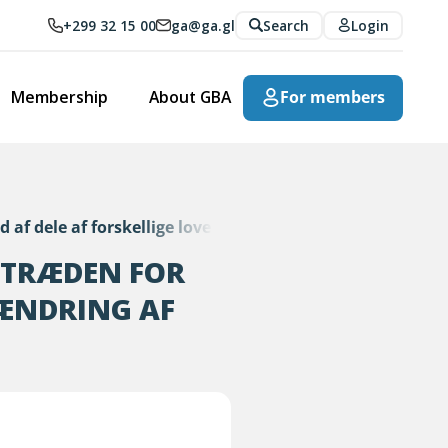
+299 32 15 00
ga@ga.gl
Search
Login
Membership
About GBA
For members
d af dele af forskellige love om ændring af udlændingel
TTRÆDEN FOR
 ÆNDRING AF