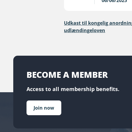
06/06/2025
Udkast til kongelig anordnin
udlændingeloven
BECOME A MEMBER
Access to all membership benefits.
Join now