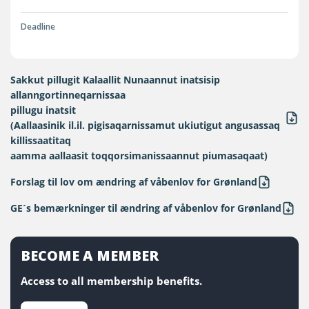
Deadline
Sakkut pillugit Kalaallit Nunaannut inatsisip
allanngortinneqarnissaa
pillugu inatsit
(Aallaasinik il.il. pigisaqarnissamut ukiutigut angusassaq
killissaatitaq
aamma aallaasit toqqorsimanissaannut piumasaqaat)
Forslag til lov om ændring af våbenlov for Grønland
GE´s bemærkninger til ændring af våbenlov for Grønland
BECOME A MEMBER
Access to all membership benefits.