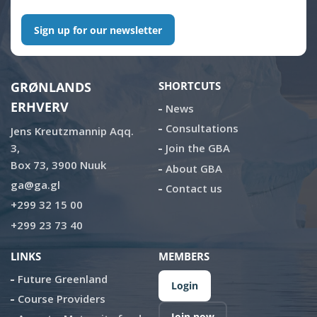
Sign up for our newsletter
GRØNLANDS
SHORTCUTS
ERHVERV
News
Consultations
Jens Kreutzmannip Aqq.
3,
Join the GBA
Box 73, 3900 Nuuk
About GBA
ga@ga.gl
Contact us
+299 32 15 00
+299 23 73 40
LINKS
MEMBERS
Future Greenland
Login
Course Providers
Join now