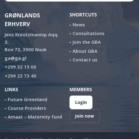
GRØNLANDS
SHORTCUTS
ERHVERV
News
Consultations
Jens Kreutzmannip Aqq.
3,
Join the GBA
Box 73, 3900 Nuuk
About GBA
ga@ga.gl
Contact us
+299 32 15 00
+299 23 73 40
LINKS
MEMBERS
Future Greenland
Login
Course Providers
Join now
Amaat – Maternity fund