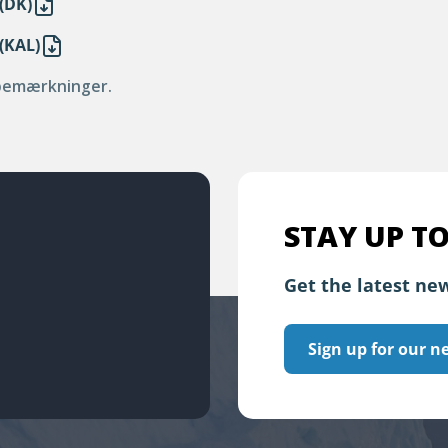
(DK)
(KAL)
 bemærkninger.
STAY UP TO
Get the latest new
Sign up for our n