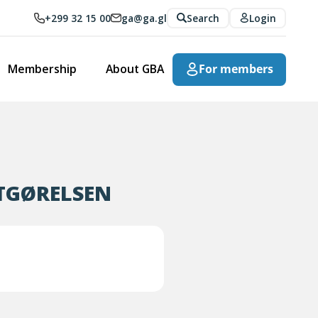
+299 32 15 00
ga@ga.gl
Search
Login
Membership
About GBA
For members
DTGØRELSEN