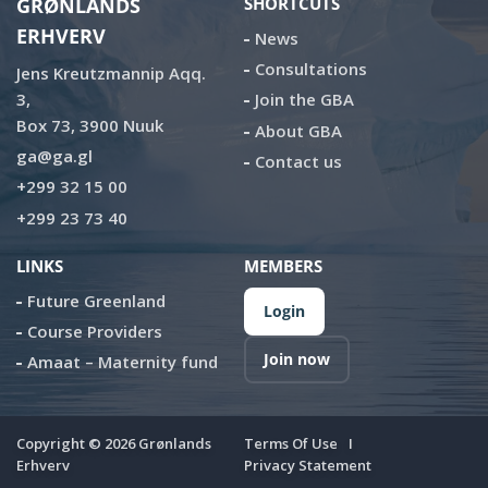
GRØNLANDS
SHORTCUTS
ERHVERV
News
Consultations
Jens Kreutzmannip Aqq.
3,
Join the GBA
Box 73, 3900 Nuuk
About GBA
ga@ga.gl
Contact us
+299 32 15 00
+299 23 73 40
LINKS
MEMBERS
Future Greenland
Login
Course Providers
Join now
Amaat – Maternity fund
Copyright ©
2026
Grønlands
Terms Of Use
Erhverv
Privacy Statement