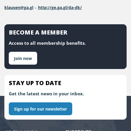
klausen@ga.gl
–
http://ge.ga.gl/da-dk/
BECOME A MEMBER
Access to all membership benefits.
Join now
STAY UP TO DATE
Get the latest news in your inbox.
Sign up for our newsletter