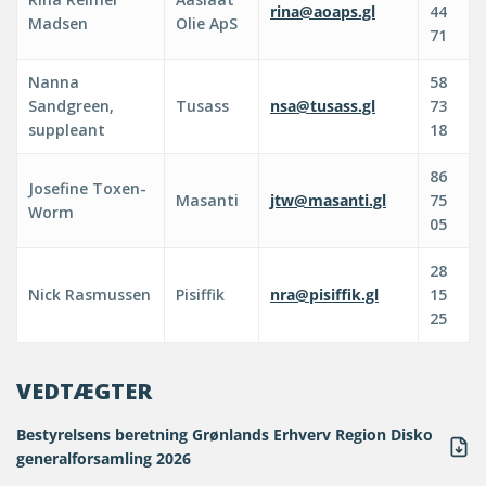
rina@aoaps.gl
44
Madsen
Olie ApS
71
Nanna
58
Sandgreen,
Tusass
nsa@tusass.gl
73
suppleant
18
86
Josefine Toxen-
Masanti
jtw@masanti.gl
75
Worm
05
28
Nick Rasmussen
Pisiffik
nra@pisiffik.gl
15
25
VEDTÆGTER
Bestyrelsens beretning Grønlands Erhverv Region Disko
generalforsamling 2026