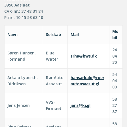
3950 Aasiaat
CVR-nr.: 37 48 31 84
P-nr.: 10 15 53 63 10
Mo
Navn
Selskab
Mail
bil
24
Søren Hansen,
Blue
srha@bws.dk
84
Formand
Water
30
54
Arkalo Lyberth-
Rør Auto
hansarkalo@roer
04
Didriksen
Asaasut
autoasaasut.gl
00
58
VVS-
Jens Jensen
jens@kj.gl
27
Firmaet
87
58
Rina Reimer
Aasiaat