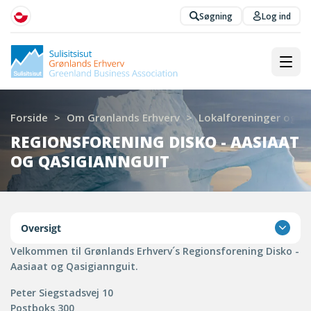
Søgning
Log ind
Forside
>
Om Grønlands Erhverv
>
Lokalforeninger og R
REGIONSFORENING DISKO - AASIAAT
OG QASIGIANNGUIT
Oversigt
Velkommen til Grønlands Erhverv´s Regionsforening Disko -
Aasiaat og Qasigiannguit.
Peter Siegstadsvej 10
Postboks 300