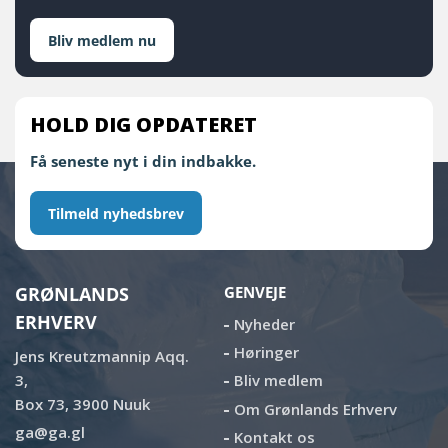
Bliv medlem nu
HOLD DIG OPDATERET
Få seneste nyt i din indbakke.
Tilmeld nyhedsbrev
GRØNLANDS
GENVEJE
ERHVERV
Nyheder
Høringer
Jens Kreutzmannip Aqq.
3,
Bliv medlem
Box 73, 3900 Nuuk
Om Grønlands Erhverv
ga@ga.gl
Kontakt os