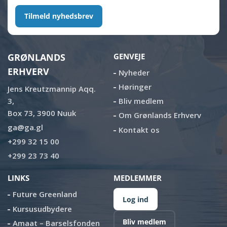
Tilmeld nyhedsbrev
GRØNLANDS
GENVEJE
ERHVERV
Nyheder
Høringer
Jens Kreutzmannip Aqq.
3,
Bliv medlem
Box 73, 3900 Nuuk
Om Grønlands Erhverv
ga@ga.gl
Kontakt os
+299 32 15 00
+299 23 73 40
LINKS
MEDLEMMER
Future Greenland
Log ind
Kursusudbydere
Bliv medlem
Amaat – Barselsfonden