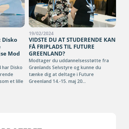
19/02/2024
01/
 Disko
VIDSTE DU AT STUDERENDE KAN
Nor
e
FÅ FRIPLADS TIL FUTURE
Nord
ejse Mod
GREENLAND?
bær
Modtager du uddannelsesstøtte fra
fok
 har Disko
Grønlands Selvstyre og kunne du
adap
erende
tænke dig at deltage i Future
som et lille
Greenland 14.-15. maj 20...