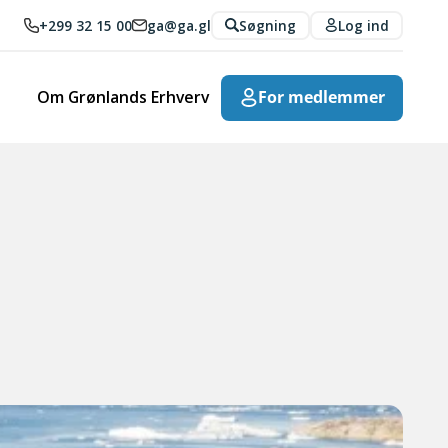
+299 32 15 00
ga@ga.gl
Søgning
Log ind
Om Grønlands Erhverv
For medlemmer