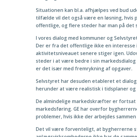
Situationen kan bl.a. afhjælpes ved bud u
tilfælde vil det også være en løsning, hvis
offentlige, og flere steder har man på det 
I vores dialog med kommuner og Selvstyret 
Der er fra det offentlige ikke en interesse
aktivitetsniveauet senere stiger igen. Udov
steder i at være bedre i sin markedsdialog 
er det især med fremrykning af opgaver.
Selvstyret har desuden etableret et dialog
herunder at være realistisk i tidsplaner o
De almindelige markedskræfter er fortsat i 
markedsføring. GE har overfor bygherrerne
problemer, hvis ikke der arbejdes sammen o
Det vil være forventeligt, at bygherrerne 
anlægsvirksomhederne ikke har de samme la