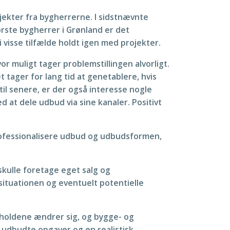
jekter fra bygherrerne. I sidstnævnte
tørste bygherrer i Grønland er det
 visse tilfælde holdt igen med projekter.
r muligt tager problemstillingen alvorligt.
t tager for lang tid at genetablere, hvis
til senere, er der også interesse nogle
d at dele udbud via sine kanaler. Positivt
 professionalisere udbud og udbudsformen,
 skulle foretage eget salg og
situationen og eventuelt potentielle
orholdene ændrer sig, og bygge- og
 udbudte opgaver og en realistisk