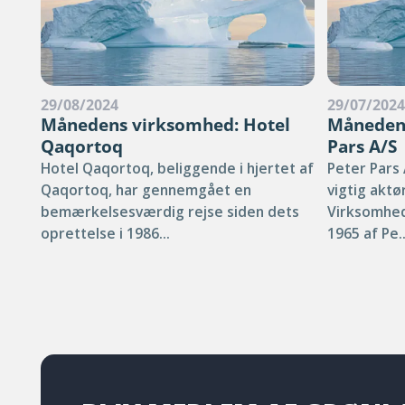
29/08/2024
29/07/202
Månedens virksomhed: Hotel
Månedens
Qaqortoq
Pars A/S
Hotel Qaqortoq, beliggende i hjertet af
Peter Pars 
Qaqortoq, har gennemgået en
vigtig aktø
bemærkelsesværdig rejse siden dets
Virksomhed
oprettelse i 1986...
1965 af Pe..