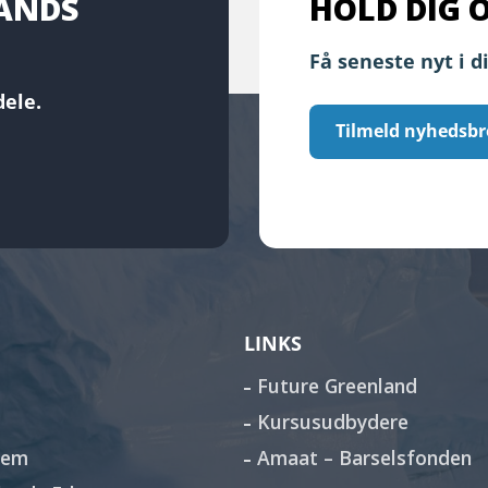
LANDS
HOLD DIG 
Få seneste nyt i d
ele.
Tilmeld nyhedsbr
LINKS
Future Greenland
Kursusudbydere
lem
Amaat – Barselsfonden