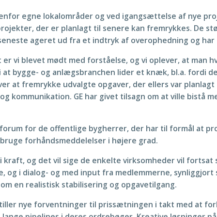
denfor egne lokalområder og ved igangsættelse af nye pro
 projekter, der er planlagt til senere kan fremrykkes. De s
seneste ageret ud fra et indtryk af overophedning og har i
er vi blevet mødt med forståelse, og vi oplever, at man hvo
 i at bygge- og anlægsbranchen lider et knæk, bl.a. fordi de
er at fremrykke udvalgte opgaver, der ellers var planlagt 
og kommunikation. GE har givet tilsagn om at ville bistå me
forum for de offentlige bygherrer, der har til formål at
g bruge forhåndsmeddelelser i højere grad.
kraft, og det vil sige de enkelte virksomheder vil fortsat
, og i dialog- og med input fra medlemmerne, synliggjort 
m en realistisk stabilisering og opgavetilgang.
stiller nye forventninger til prissætningen i takt med at f
nge pipelines i deres ordrebøger. Kreative løsninger på