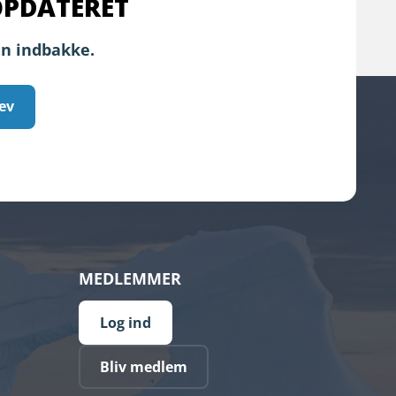
OPDATERET
in indbakke.
ev
MEDLEMMER
Log ind
Bliv medlem