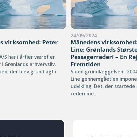
4
24/09/2024
 virksomhed: Peter
Månedens virksomhed:
Line: Grønlands Størst
Passagerrederi – En R
A/S har i årtier været en
Fremtiden
r i Grønlands erhvervsliv.
en, der blev grundlagt i
Siden grundlæggelsen i 2004
.
Line gennemgået en impon
udvikling. Det, der startede 
rederi me...