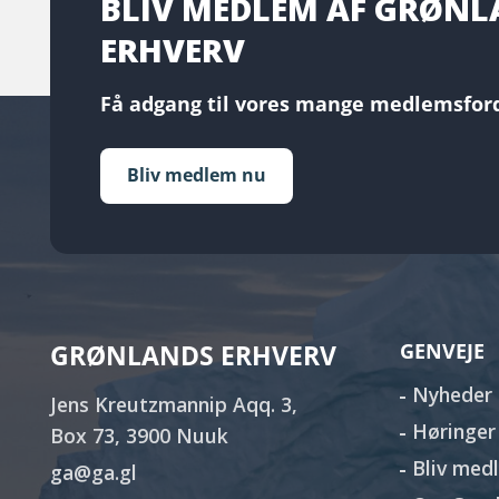
BLIV MEDLEM AF GRØN
ERHVERV
Få adgang til vores mange medlemsford
Bliv medlem nu
GRØNLANDS ERHVERV
GENVEJE
Nyheder
Jens Kreutzmannip Aqq. 3,
Høringer
Box 73, 3900 Nuuk
Bliv med
ga@ga.gl