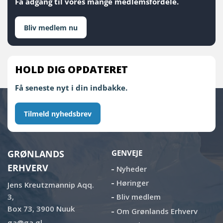
Få adgang til vores mange medlemsfordele.
Bliv medlem nu
HOLD DIG OPDATERET
Få seneste nyt i din indbakke.
Tilmeld nyhedsbrev
GRØNLANDS
GENVEJE
ERHVERV
Nyheder
Høringer
Jens Kreutzmannip Aqq.
3,
Bliv medlem
Box 73, 3900 Nuuk
Om Grønlands Erhverv
ga@ga.gl