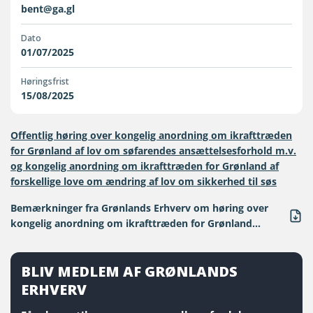
bent@ga.gl
Dato
01/07/2025
Høringsfrist
15/08/2025
Offentlig høring over kongelig anordning om ikrafttræden
for Grønland af lov om søfarendes ansættelsesforhold m.v.
og kongelig anordning om ikrafttræden for Grønland af
forskellige love om ændring af lov om sikkerhed til søs
Bemærkninger fra Grønlands Erhverv om høring over
kongelig anordning om ikrafttræden for Grønland...
BLIV MEDLEM AF GRØNLANDS
ERHVERV