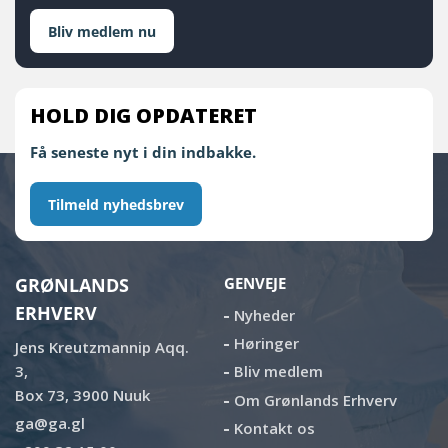
Bliv medlem nu
HOLD DIG OPDATERET
Få seneste nyt i din indbakke.
Tilmeld nyhedsbrev
GRØNLANDS
GENVEJE
ERHVERV
Nyheder
Høringer
Jens Kreutzmannip Aqq.
3,
Bliv medlem
Box 73, 3900 Nuuk
Om Grønlands Erhverv
ga@ga.gl
Kontakt os