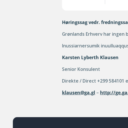
Høringssag vedr. fredningss
Grønlands Erhverv har ingen 
Inussiarnersumik inuulluaqqus
Karsten Lyberth Klausen
Senior Konsulent
Direkte / Direct +299 584101 
klausen@ga.gl
–
http://ge.ga