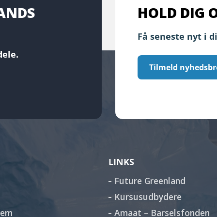
LANDS
HOLD DIG 
Få seneste nyt i d
ele.
Tilmeld nyhedsbr
LINKS
Future Greenland
Kursusudbydere
lem
Amaat – Barselsfonden