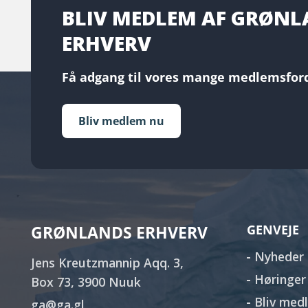
BLIV MEDLEM AF GRØN
ERHVERV
Få adgang til vores mange medlemsford
Bliv medlem nu
GRØNLANDS ERHVERV
GENVEJE
Nyheder
Jens Kreutzmannip Aqq. 3,
Høringer
Box 73, 3900 Nuuk
Bliv med
ga@ga.gl