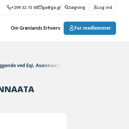
+299 32 15 00
ga@ga.gl
Søgning
Log ind
Om Grønlands Erhverv
For medlemmer
beliggende ved Eqi, Avannaata Kommunia
VANNAATA