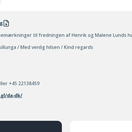
ag
bemærkninger til fredningen af Henrik og Malene Lunds h
illunga / Med venlig hilsen / Kind regards
eller +45 22138459
.gl/da-dk/