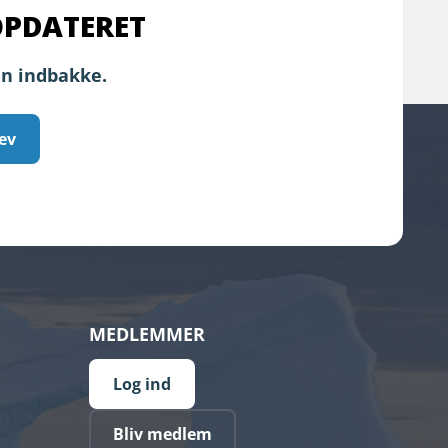
OPDATERET
in indbakke.
ev
MEDLEMMER
Log ind
Bliv medlem