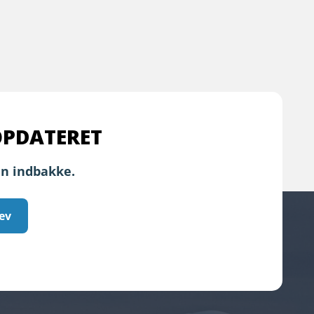
OPDATERET
in indbakke.
ev