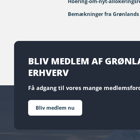
Hoering-om-nyt-allokerings
Bemækninger fra Grønlands 
BLIV MEDLEM AF GRØN
ERHVERV
Få adgang til vores mange medlemsford
Bliv medlem nu