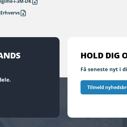
regime-i-3M-DK
Erhvervs
LANDS
HOLD DIG 
Få seneste nyt i d
ele.
Tilmeld nyhedsbr