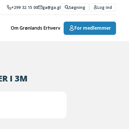
+299 32 15 00
ga@ga.gl
Søgning
Log ind
Om Grønlands Erhverv
For medlemmer
R I 3M