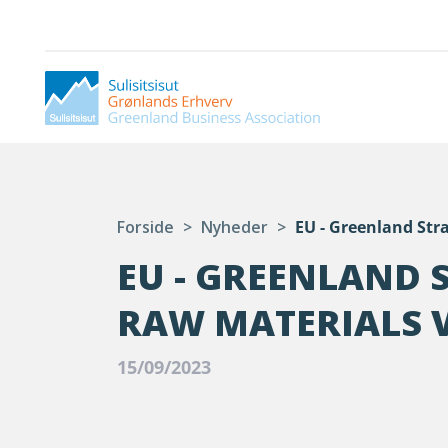
Forside
>
Nyheder
>
EU - Greenland Str
EU - GREENLAND 
RAW MATERIALS 
15/09/2023