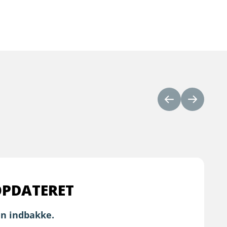
OPDATERET
in indbakke.