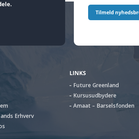
ele.
Tilmeld nyhedsbr
LINKS
Future Greenland
Kursusudbydere
lem
Amaat – Barselsfonden
ands Erhverv
os