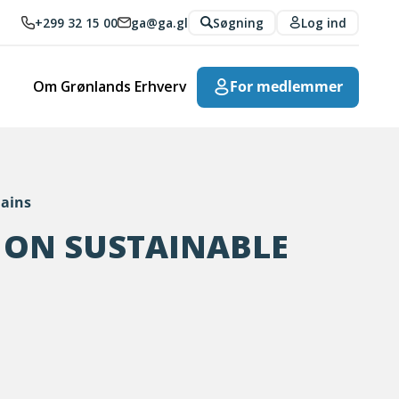
+299 32 15 00
ga@ga.gl
Søgning
Log ind
Om Grønlands Erhverv
For medlemmer
hains
 ON SUSTAINABLE