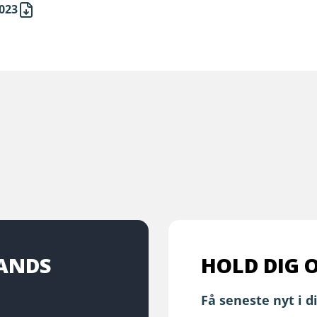
023
LANDS
HOLD DIG 
Få seneste nyt i d