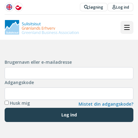
Søgning
Log ind
Brugernavn eller e-mailadresse
Adgangskode
Husk mig
Mistet din adgangskode?
Log ind