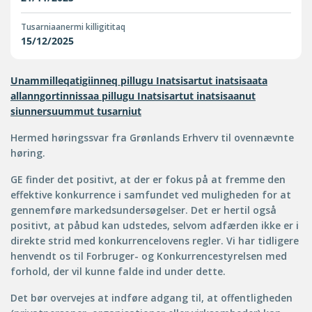
Tusarniaanermi killigititaq
15/12/2025
Unammilleqatigiinneq pillugu Inatsisartut inatsisaata
allanngortinnissaa pillugu Inatsisartut inatsisaanut
siunnersuummut tusarniut
Hermed høringssvar fra Grønlands Erhverv til ovennævnte
høring.
GE finder det positivt, at der er fokus på at fremme den
effektive konkurrence i samfundet ved muligheden for at
gennemføre markedsundersøgelser. Det er hertil også
positivt, at påbud kan udstedes, selvom adfærden ikke er i
direkte strid med konkurrencelovens regler. Vi har tidligere
henvendt os til Forbruger- og Konkurrencestyrelsen med
forhold, der vil kunne falde ind under dette.
Det bør overvejes at indføre adgang til, at offentligheden