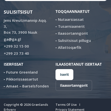
SULISITSISUT
TOQQAANNARTUT
Nutaarsiassat
Jens Kreutzmannip Aqq.
3,
Tusarniaanerit
Box 73, 3900 Nuuk
Ilaasortanngorit
ga@ga.gl
Sulisitsisut pillugu
+299 32 15 00
Allattoqarfik
+299 23 73 40
ISERFISSAT
ILAASORTANUT ISERTAAT
Future Greenland
Iserit
Pikkorissaasartut
Ilaasortanngorit
Amaat – Barselsfonden
Copyright ©
2026
Grønlands
Terms Of Use
Erhverv
Privacy Statement