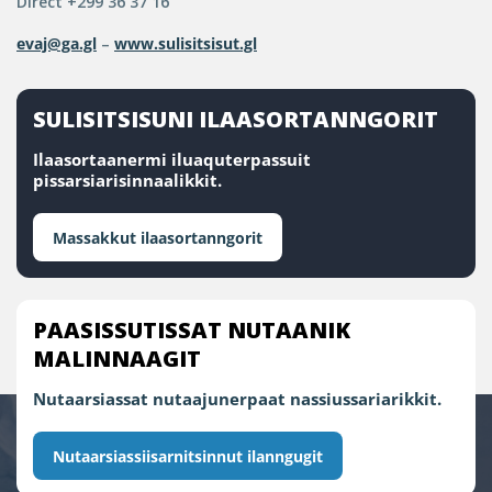
Direct +299 36 37 16
evaj@ga.gl
–
www.sulisitsisut.gl
SULISITSISUNI ILAASORTANNGORIT
Ilaasortaanermi iluaquterpassuit
pissarsiarisinnaalikkit.
Massakkut ilaasortanngorit
PAASISSUTISSAT NUTAANIK
MALINNAAGIT
Nutaarsiassat nutaajunerpaat nassiussariarikkit.
Nutaarsiassiisarnitsinnut ilanngugit