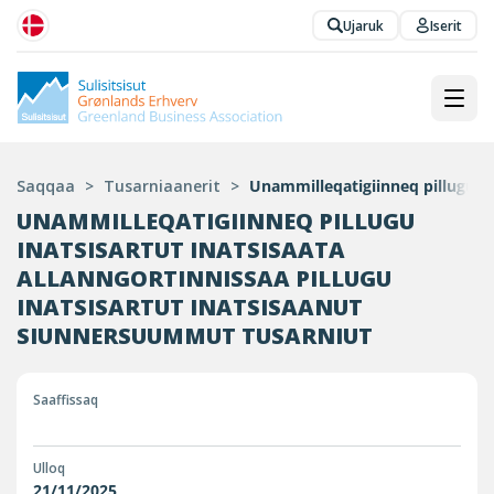
Ujaruk
Iserit
Saqqaa
>
Tusarniaanerit
>
Unammilleqatigiinneq pillugu In
UNAMMILLEQATIGIINNEQ PILLUGU
INATSISARTUT INATSISAATA
ALLANNGORTINNISSAA PILLUGU
INATSISARTUT INATSISAANUT
SIUNNERSUUMMUT TUSARNIUT
Saaffissaq
Ulloq
21/11/2025