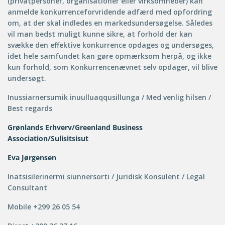
(privatpersoner, organisationer eller virksomheder) kan
anmelde konkurrenceforvridende adfærd med opfordring
om, at der skal indledes en markedsundersøgelse. Således
vil man bedst muligt kunne sikre, at forhold der kan
svække den effektive konkurrence opdages og undersøges,
idet hele samfundet kan gøre opmærksom herpå, og ikke
kun forhold, som Konkurrencenævnet selv opdager, vil blive
undersøgt.
Inussiarnersumik inuulluaqqusillunga / Med venlig hilsen /
Best regards
Grønlands Erhverv/Greenland Business
Association/Sulisitsisut
Eva Jørgensen
Inatsisilerinermi siunnersorti / Juridisk Konsulent / Legal
Consultant
Mobile +299 26 05 54