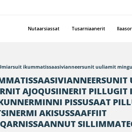
Nutaarsiassat
Tusarniaanerit
Ilaaso
Umiarsuit ikummatissaasivianneersunit uuliamit minguts
UMMATISSAASIVIANNEERSUNIT 
NIT AJOQUSIINERIT PILLUGIT 
UNNERMINNI PISSUSAAT PILL
SINERMI AKISUSSAAFFIIT
QARNISSAANNUT SILLIMMAT