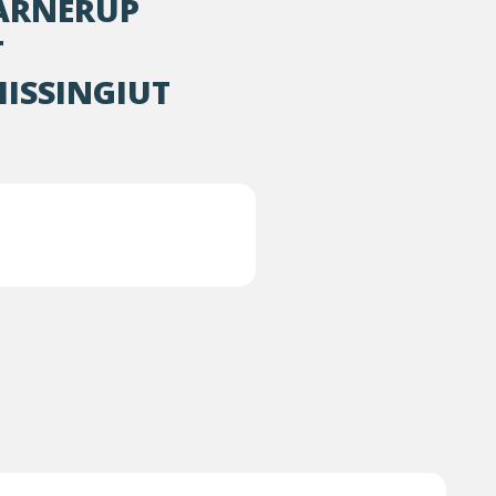
ARNERUP
T
ISSINGIUT