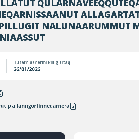
ALLATUT QULARNAVEEQQUTEQ
EQARNISSAANUT ALLAGARTA
 PILLUGIT NALUNAARUMMUT M
RNIAASSUT
Tusarniaanermi killigititaq
26/01/2026
arutip allanngortinneqarnera