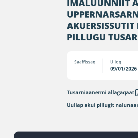
IMALUUNNIIT 
UPPERNARSARN
AKUERSISSUTIT
PILLUGU TUSA
Saaffissaq
Ulloq
09/01/2026
Tusarniaanermi allagaqaat
Uuliap akui pillugit naluna