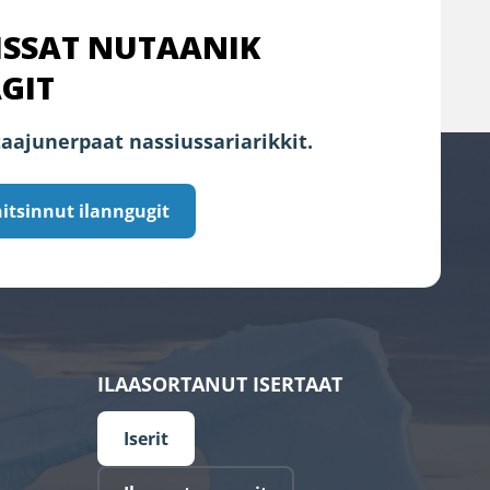
ISSAT NUTAANIK
GIT
aajunerpaat nassiussariarikkit.
itsinnut ilanngugit
ILAASORTANUT ISERTAAT
Iserit