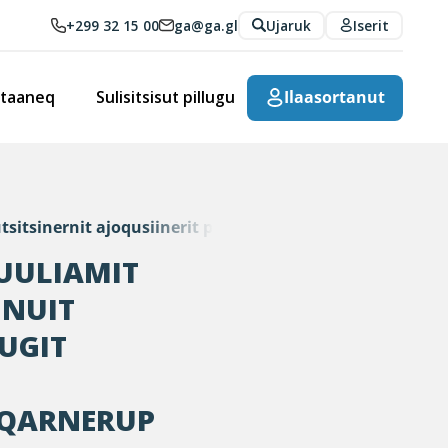
+299 32 15 00
ga@ga.gl
Ujaruk
Iserit
rtaaneq
Sulisitsisut pillugu
Ilaasortanut
itsinernit ajoqusiinerit pillugit inuit namminneq aku
UULIAMIT
INUIT
UGIT
EQARNERUP