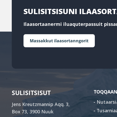
SULISITSISUNI ILAASO
Ilaasortaanermi iluaquterpassuit pissar
Massakkut ilaasortanngorit
SULISITSISUT
TOQQAAN
Nutaarsi
Jens Kreutzmannip Aqq. 3,
Tusarnia
Box 73, 3900 Nuuk