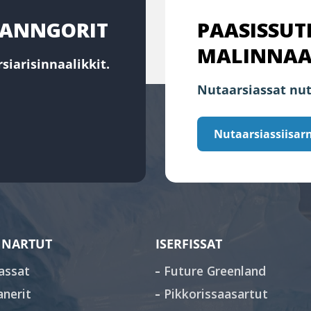
RTANNGORIT
PAASISSUT
MALINNAA
siarisinnaalikkit.
Nutaarsiassat nut
Nutaarsiassiisarn
NARTUT
ISERFISSAT
assat
Future Greenland
anerit
Pikkorissaasartut