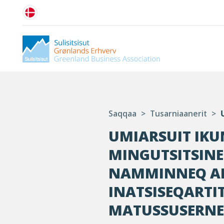
Saqqaa
>
Tusarniaanerit
>
UMIARSUIT IK
MINGUTSITSINER
NAMMINNEQ AK
INATSISEQARTIT
MATUSSUSERNE