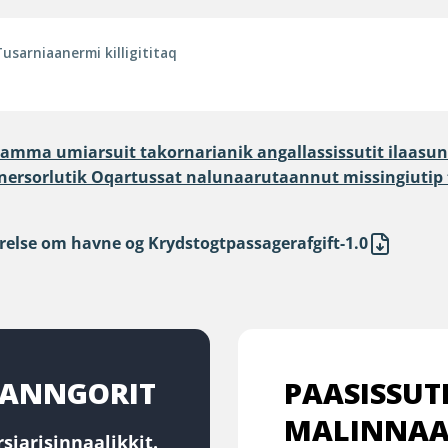
Tusarniaanermi killigititaq
mma umiarsuit takornarianik angallassissutit ilaasun
inersorlutik Oqartussat nalunaarutaannut missingiutip
else om havne og Krydstogtpassagerafgift-1.0
RTANNGORIT
PAASISSUT
MALINNAA
siarisinnaalikkit.