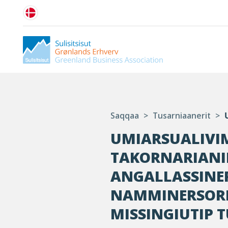
Saqqaa
>
Tusarniaanerit
>
UMIARSUALIVI
TAKORNARIANIK
ANGALLASSINER
NAMMINERSOR
MISSINGIUTIP 