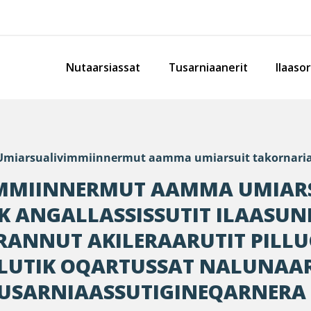
Nutaarsiassat
Tusarniaanerit
Ilaaso
Umiarsualivimmiinnermut aamma umiarsuit takornarianik
MMIINNERMUT AAMMA UMIAR
 ANGALLASSISSUTIT ILAASUN
ANNUT AKILERAARUTIT PILLU
LUTIK OQARTUSSAT NALUNA
TUSARNIAASSUTIGINEQARNERA