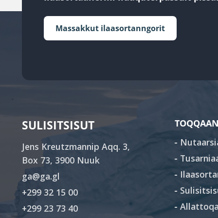
Massakkut ilaasortanngorit
SULISITSISUT
TOQQAAN
Nutaarsi
Jens Kreutzmannip Aqq. 3,
Tusarnia
Box 73, 3900 Nuuk
Ilaasorta
ga@ga.gl
Sulisitsi
+299 32 15 00
Allattoqa
+299 23 73 40