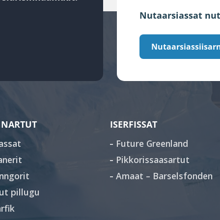
Nutaarsiassat nut
Nutaarsiassiisarn
NARTUT
ISERFISSAT
assat
Future Greenland
anerit
Pikkorissaasartut
nngorit
Amaat – Barselsfonden
sut pillugu
rfik