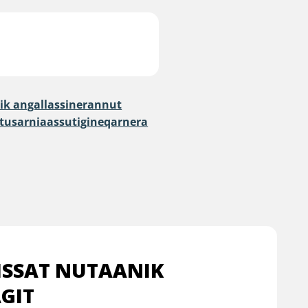
ik angallassinerannut
 tusarniaassutigineqarnera
ISSAT NUTAANIK
GIT