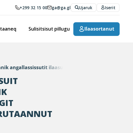
+299 32 15 00
ga@ga.gl
Ujaruk
Iserit
rtaaneq
Sulisitsisut pillugu
Ilaasortanut
 angallassissutit ilaasunik angallassinerannut akiler
SUIT
IK
GIT
ARUTAANNUT