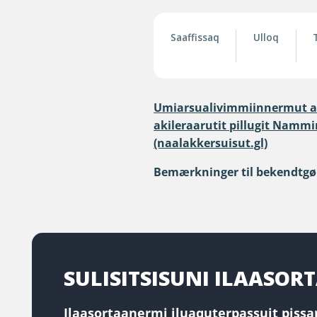
Saaffissaq
Ulloq
Umiarsualivimmiinnermut aa
akileraarutit pillugit Namm
(naalakkersuisut.gl)
Bemærkninger til bekendtgør
SULISITSISUNI ILAASO
Ilaasortaanermi iluaquterpassuit pissar