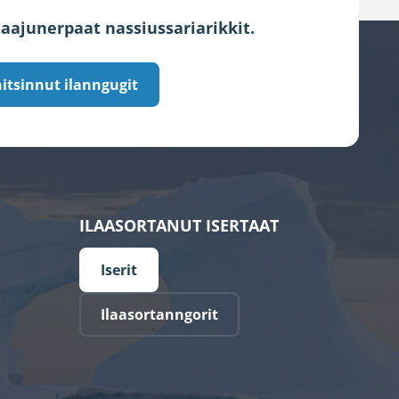
aajunerpaat nassiussariarikkit.
itsinnut ilanngugit
ILAASORTANUT ISERTAAT
Iserit
Ilaasortanngorit