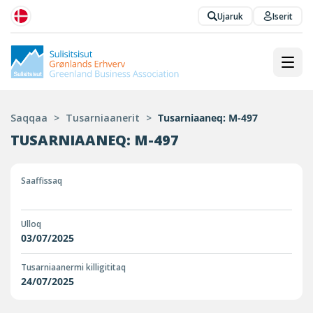
Ujaruk
Iserit
Saqqaa
>
Tusarniaanerit
>
Tusarniaaneq: M-497
TUSARNIAANEQ: M-497
Saaffissaq
Ulloq
03/07/2025
Tusarniaanermi killigititaq
24/07/2025