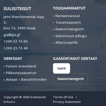
SULISITSISUT
TOQQAANNARTUT
Nutaarsiassat
Jens Kreutzmannip Aqq.
3,
Tusarniaanerit
Box 73, 3900 Nuuk
Ilaasortanngorit
ga@ga.gl
Sulisitsisut pillugu
+299 32 15 00
Allattoqarfik
+299 23 73 40
ISERFISSAT
ILAASORTANUT ISERTAAT
Future Greenland
Iserit
Pikkorissaasartut
Ilaasortanngorit
Amaat – Barselsfonden
Copyright ©
2026
Grønlands
Terms Of Use
Erhverv
Privacy Statement