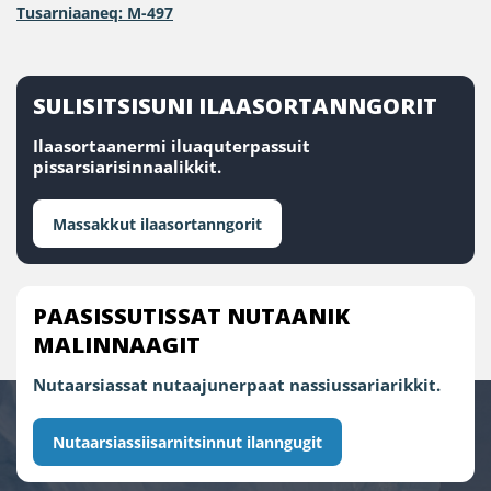
Tusarniaaneq: M-497
SULISITSISUNI ILAASORTANNGORIT
Ilaasortaanermi iluaquterpassuit
pissarsiarisinnaalikkit.
Massakkut ilaasortanngorit
PAASISSUTISSAT NUTAANIK
MALINNAAGIT
Nutaarsiassat nutaajunerpaat nassiussariarikkit.
Nutaarsiassiisarnitsinnut ilanngugit