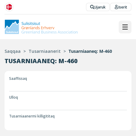
Ujaruk
Iserit
Saqqaa
>
Tusarniaanerit
>
Tusarniaaneq: M-460
TUSARNIAANEQ: M-460
Saaffissaq
Ulloq
Tusarniaanermi killigititaq