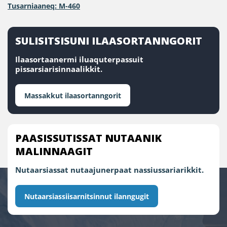
Tusarniaaneq: M-460
SULISITSISUNI ILAASORTANNGORIT
Ilaasortaanermi iluaquterpassuit
pissarsiarisinnaalikkit.
Massakkut ilaasortanngorit
PAASISSUTISSAT NUTAANIK
MALINNAAGIT
Nutaarsiassat nutaajunerpaat nassiussariarikkit.
Nutaarsiassiisarnitsinnut ilanngugit