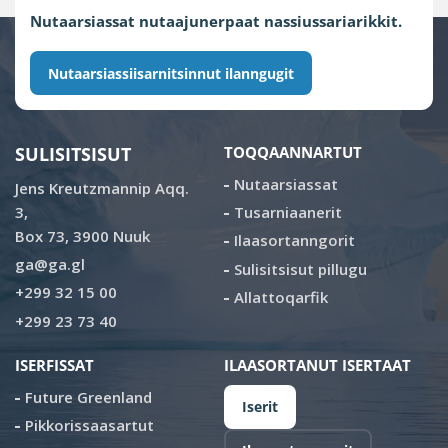
Nutaarsiassat nutaajunerpaat nassiussariarikkit.
Nutaarsiassiisarnitsinnut ilanngugit
SULISITSISUT
TOQQAANNARTUT
Nutaarsiassat
Jens Kreutzmannip Aqq.
3,
Tusarniaanerit
Box 73, 3900 Nuuk
Ilaasortanngorit
ga@ga.gl
Sulisitsisut pillugu
+299 32 15 00
Allattoqarfik
+299 23 73 40
ISERFISSAT
ILAASORTANUT ISERTAAT
Future Greenland
Iserit
Pikkorissaasartut