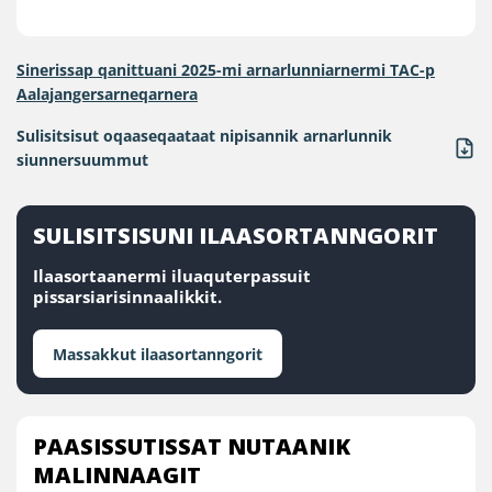
Sinerissap qanittuani 2025-mi arnarlunniarnermi TAC-p
Aalajangersarneqarnera
Sulisitsisut oqaaseqaataat nipisannik arnarlunnik
siunnersuummut
SULISITSISUNI ILAASORTANNGORIT
Ilaasortaanermi iluaquterpassuit
pissarsiarisinnaalikkit.
Massakkut ilaasortanngorit
PAASISSUTISSAT NUTAANIK
MALINNAAGIT