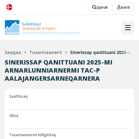
Ujaruk
Iserit
Saqqaa
>
Tusarniaanerit
>
Sinerissap qanittuani 2025-mi 
SINERISSAP QANITTUANI 2025-MI
ARNARLUNNIARNERMI TAC-P
AALAJANGERSARNEQARNERA
Saaffissaq
Ulloq
Tusarniaanermi killigititaq