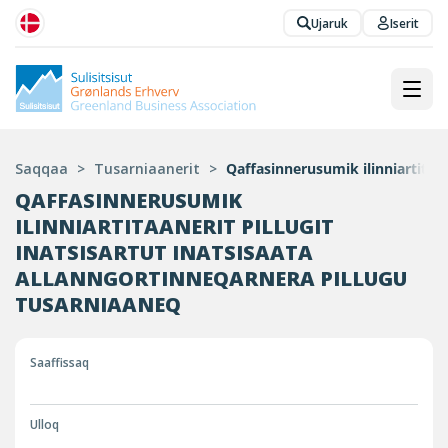
Ujaruk
Iserit
Saqqaa
>
Tusarniaanerit
>
Qaffasinnerusumik ilinniartitaan
QAFFASINNERUSUMIK
ILINNIARTITAANERIT PILLUGIT
INATSISARTUT INATSISAATA
ALLANNGORTINNEQARNERA PILLUGU
TUSARNIAANEQ
Saaffissaq
Ulloq