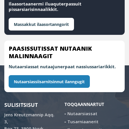
Ilaasortaanermi iluaquterpassuit
pissarsiarisinnaalikkit.
Massakkut ilaasortanngorit
PAASISSUTISSAT NUTAANIK
MALINNAAGIT
Nutaarsiassat nutaajunerpaat nassiussariarikkit.
Nutaarsiassiisarnitsinnut ilanngugit
SULISITSISUT
TOQQAANNARTUT
Nutaarsiassat
Jens Kreutzmannip Aqq.
3,
Tusarniaanerit
Box 73, 3900 Nuuk