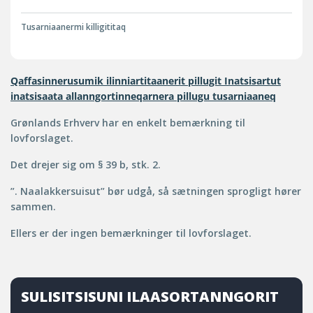
Tusarniaanermi killigititaq
Qaffasinnerusumik ilinniartitaanerit pillugit Inatsisartut
inatsisaata allanngortinneqarnera pillugu tusarniaaneq
Grønlands Erhverv har en enkelt bemærkning til
lovforslaget.
Det drejer sig om § 39 b, stk. 2.
”. Naalakkersuisut” bør udgå, så sætningen sprogligt hører
sammen.
Ellers er der ingen bemærkninger til lovforslaget.
SULISITSISUNI ILAASORTANNGORIT