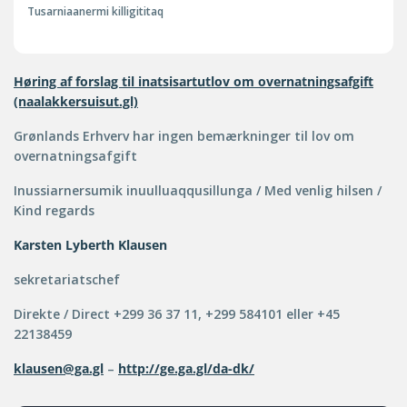
Tusarniaanermi killigititaq
Høring af forslag til inatsisartutlov om overnatningsafgift
(naalakkersuisut.gl)
Grønlands Erhverv har ingen bemærkninger til lov om
overnatningsafgift
Inussiarnersumik inuulluaqqusillunga / Med venlig hilsen /
Kind regards
Karsten Lyberth Klausen
sekretariatschef
Direkte / Direct +299 36 37 11, +299 584101 eller +45
22138459
klausen@ga.gl
–
http://ge.ga.gl/da-dk/