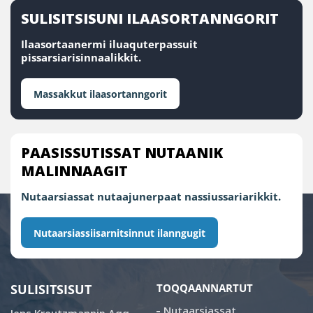
SULISITSISUNI ILAASORTANNGORIT
Ilaasortaanermi iluaquterpassuit
pissarsiarisinnaalikkit.
Massakkut ilaasortanngorit
PAASISSUTISSAT NUTAANIK
MALINNAAGIT
Nutaarsiassat nutaajunerpaat nassiussariarikkit.
Nutaarsiassiisarnitsinnut ilanngugit
SULISITSISUT
TOQQAANNARTUT
Nutaarsiassat