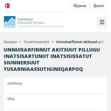
Ujaruk
Iserit
Saqqaa
>
Tusarniaanerit
>
Unnuisarfinnut akitsuut pillugu
UNNUISARFINNUT AKITSUUT PILLUGU
INATSISARTUNUT INATSISISSATUT
SIUNNERSUUT
TUSARNIAASSUTIGINEQARPOQ
Saaffissaq
Ulloq