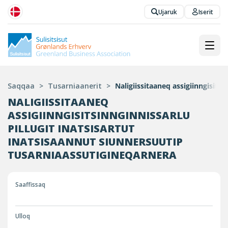
Ujaruk
Iserit
Saqqaa
>
Tusarniaanerit
>
Naligiissitaaneq assigiinngisits
NALIGIISSITAANEQ
ASSIGIINNGISITSINNGINNISSARLU
PILLUGIT INATSISARTUT
INATSISAANNUT SIUNNERSUUTIP
TUSARNIAASSUTIGINEQARNERA
Saaffissaq
Ulloq