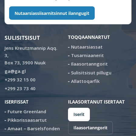
Nutaarsiassiisarnitsinnut ilanngugit
SULISITSISUT
TOQQAANNARTUT
Nutaarsiassat
Jens Kreutzmannip Aqq.
3,
Tusarniaanerit
Box 73, 3900 Nuuk
Ilaasortanngorit
ga@ga.gl
Sulisitsisut pillugu
+299 32 15 00
Allattoqarfik
+299 23 73 40
ISERFISSAT
ILAASORTANUT ISERTAAT
Future Greenland
Iserit
Pikkorissaasartut
Ilaasortanngorit
Amaat – Barselsfonden