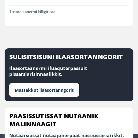
Tusarniaanermi killigititaq
SULISITSISUNI ILAASORTANNGORIT
Ilaasortaanermi iluaquterpassuit
pissarsiarisinnaalikkit.
Massakkut ilaasortanngorit
PAASISSUTISSAT NUTAANIK
MALINNAAGIT
Nutaarsiassat nutaajunerpaat nassiussariarikkit.