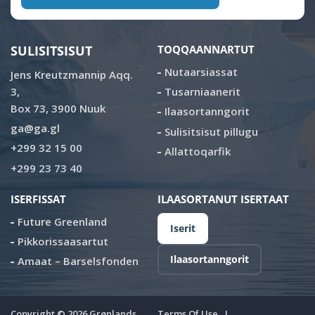
SULISITSISUT
TOQQAANNARTUT
Nutaarsiassat
Jens Kreutzmannip Aqq.
3,
Tusarniaanerit
Box 73, 3900 Nuuk
Ilaasortanngorit
ga@ga.gl
Sulisitsisut pillugu
+299 32 15 00
Allattoqarfik
+299 23 73 40
ISERFISSAT
ILAASORTANUT ISERTAAT
Future Greenland
Iserit
Pikkorissaasartut
Ilaasortanngorit
Amaat – Barselsfonden
Copyright ©
2026
Grønlands
Terms Of Use