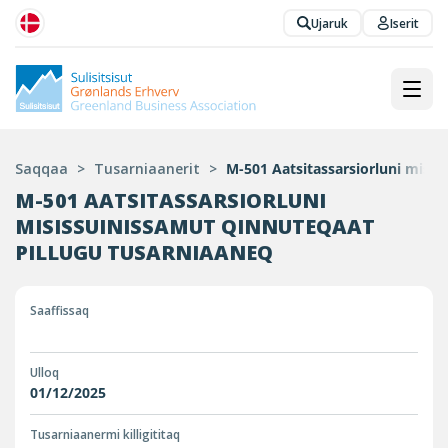
Ujaruk
Iserit
Saqqaa
>
Tusarniaanerit
>
M-501 Aatsitassarsiorluni misis
M-501 AATSITASSARSIORLUNI
MISISSUINISSAMUT QINNUTEQAAT
PILLUGU TUSARNIAANEQ
Saaffissaq
Ulloq
01/12/2025
Tusarniaanermi killigititaq