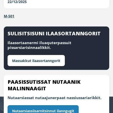
22/12/2025
M-501
SULISITSISUNI ILAASORTANNGORIT
Ilaasortaanermi iluaquterpassuit
pissarsiarisinnaalikkit.
Massakkut ilaasortanngorit
PAASISSUTISSAT NUTAANIK
MALINNAAGIT
Nutaarsiassat nutaajunerpaat nassiussariarikkit.
Nutaarsiassiisarnitsinnut ilanngugit