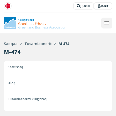
Ujaruk
Iserit
Saqqaa
>
Tusarniaanerit
>
M-474
M-474
Saaffissaq
Ulloq
Tusarniaanermi killigititaq