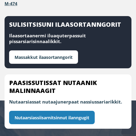
M-474
SULISITSISUNI ILAASORTANNGORIT
Ilaasortaanermi iluaquterpassuit
pissarsiarisinnaalikkit.
Massakkut ilaasortanngorit
PAASISSUTISSAT NUTAANIK
MALINNAAGIT
Nutaarsiassat nutaajunerpaat nassiussariarikkit.
Nutaarsiassiisarnitsinnut ilanngugit