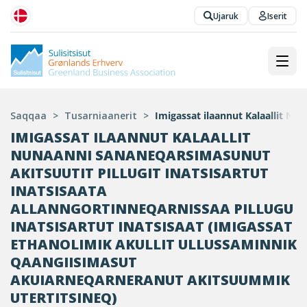
Ujaruk
Iserit
Saqqaa
>
Tusarniaanerit
>
Imigassat ilaannut Kalaallit Nu
IMIGASSAT ILAANNUT KALAALLIT
NUNAANNI SANANEQARSIMASUNUT
AKITSUUTIT PILLUGIT INATSISARTUT
INATSISAATA
ALLANNGORTINNEQARNISSAA PILLUGU
INATSISARTUT INATSISAAT (IMIGASSAT
ETHANOLIMIK AKULLIT ULLUSSAMINNIK
QAANGIISIMASUT
AKUIARNEQARNERANUT AKITSUUMMIK
UTERTITSINEQ)