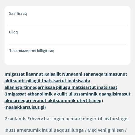
Saaffissaq
Ulloq
Tusarniaanermi killigititaq
Imigassat ilaannut Kalaallit Nunaanni sananeqarsimasunut
akitsuutit pillugit Inatsisartut inatsisaata
allanngortinneqarnissaa pillugu Inatsisartut inatsisaat
(Imigassat ethanolimik akullit ullussaminnik qaangiisimasut
akuiarneqarneranut akitsuummik utertitsineq)
(naalakkersuisut.gl)
Grønlands Erhverv har ingen bemærkninger til lovforslaget
Inussiarnersumik inuulluaqqusillunga / Med venlig hilsen /