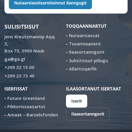
Nutaarsiassiisarnitsinnut ilanngugit
SULISITSISUT
TOQQAANNARTUT
Nutaarsiassat
Jens Kreutzmannip Aqq.
3,
Tusarniaanerit
Box 73, 3900 Nuuk
Ilaasortanngorit
ga@ga.gl
Sulisitsisut pillugu
+299 32 15 00
Allattoqarfik
+299 23 73 40
ISERFISSAT
ILAASORTANUT ISERTAAT
Future Greenland
Iserit
Pikkorissaasartut
Ilaasortanngorit
Amaat – Barselsfonden