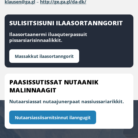
klausen@ga.gl
–
http://ge.ga.gl/da-dk/
SULISITSISUNI ILAASORTANNGORIT
Ilaasortaanermi iluaquterpassuit
pissarsiarisinnaalikkit.
Massakkut ilaasortanngorit
PAASISSUTISSAT NUTAANIK
MALINNAAGIT
Nutaarsiassat nutaajunerpaat nassiussariarikkit.
Nutaarsiassiisarnitsinnut ilanngugit