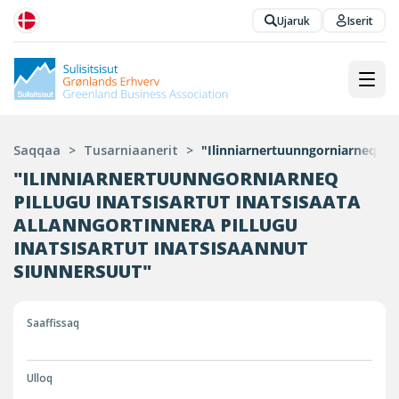
Ujaruk
Iserit
Saqqaa
>
Tusarniaanerit
>
"Ilinniarnertuunngorniarneq pill
"ILINNIARNERTUUNNGORNIARNEQ
PILLUGU INATSISARTUT INATSISAATA
ALLANNGORTINNERA PILLUGU
INATSISARTUT INATSISAANNUT
SIUNNERSUUT"
Saaffissaq
Ulloq