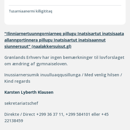
Tusarniaanermi killigititaq
"Ilinniarnertuunngorniarneq pillugu Inatsisartut inatsisaata
allanngortinnera pillugu Inatsisartut inatsisaannut
siunnersuut" (naalakkersuisut.gl)
Grønlands Erhverv har ingen bemærkninger til lovforslaget
om ændring af gymnaiseloven.
Inussiarnersumik inuulluaqqusillunga / Med venlig hilsen /
Kind regards
Karsten Lyberth Klausen
sekretariatschef
Direkte / Direct +299 36 37 11, +299 584101 eller +45
22138459