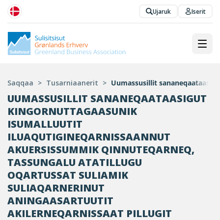
Ujaruk
Iserit
Saqqaa
>
Tusarniaanerit
>
​​Uumassusillit sananeqaataasig
​​UUMASSUSILLIT SANANEQAATAASIGUT
KINGORNUTTAGAASUNIK
ISUMALLUUTIT
ILUAQUTIGINEQARNISSAANNUT
AKUERSISSUMMIK QINNUTEQARNEQ,
TASSUNGALU ATATILLUGU
OQARTUSSAT SULIAMIK
SULIAQARNERINUT
ANINGAASARTUUTIT
AKILERNEQARNISSAAT PILLUGIT