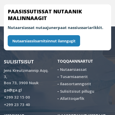
PAASISSUTISSAT NUTAANIK
MALINNAAGIT
Nutaarsiassat nutaajunerpaat nassiussariarikkit.
Nutaarsiassiisarnitsinnut ilanngugit
SULISITSISUT
TOQQAANNARTUT
Nutaarsiassat
Jens Kreutzmannip Aqq.
3,
Tusarniaanerit
Box 73, 3900 Nuuk
Ilaasortanngorit
ga@ga.gl
Sulisitsisut pillugu
+299 32 15 00
Allattoqarfik
+299 23 73 40