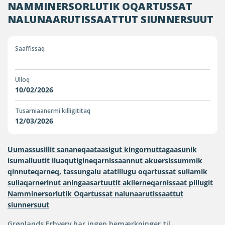
NAMMINERSORLUTIK OQARTUSSAT
NALUNAARUTISSAATTUT SIUNNERSUUT
Saaffissaq
Ulloq
10/02/2026
Tusarniaanermi killigititaq
12/03/2026
​Uumassusillit sananeqaataasigut kingornuttagaasunik
isumalluutit iluaqutigineqarnissaannut akuersissummik
qinnuteqarneq, tassungalu atatillugu oqartussat suliamik
suliaqarnerinut aningaasartuutit akilerneqarnissaat pillugit
Namminersorlutik Oqartussat nalunaarutissaattut
siunnersuut
Grønlands Erhverv har ingen bemærkninger til