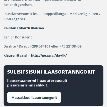
Bekendtgørelsen.
Inussiarnersumik inuulluaqqusillunga / Med venlig hilsen /
Kind regards
Karsten Lyberth Klausen
Senior Konsulent
Direkte / Direct +299 584101 eller +45 22138459
klausen@ga.gl
–
http://ge.ga.gl/da-dk/
SULISITSISUNI ILAASORTANNGORIT
Ilaasortaanermi iluaquterpassuit
pissarsiarisinnaalikkit.
Massakkut ilaasortanngorit