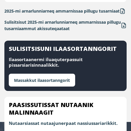
2025-mi arnarlunniarneq ammarnissaa pillugu tusarniaat
Sulisitsisut 2025-mi arnarlunniarneq ammarnissaa pillugu
tusarniaammut akissuteqaataat
SULISITSISUNI ILAASORTANNGORIT
Ilaasortaanermi iluaquterpassuit
pissarsiarisinnaalikkit.
Massakkut ilaasortanngorit
PAASISSUTISSAT NUTAANIK
MALINNAAGIT
Nutaarsiassat nutaajunerpaat nassiussariarikkit.