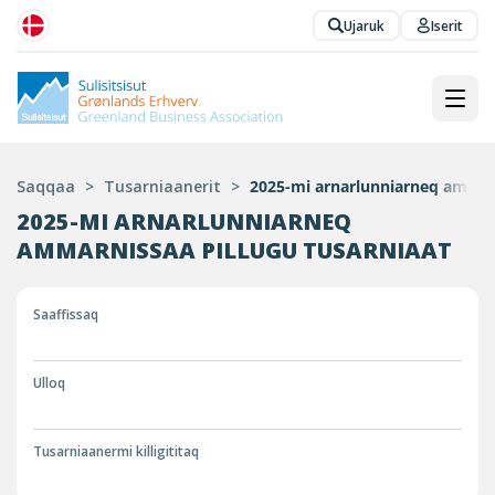
Ujaruk
Iserit
Saqqaa
>
Tusarniaanerit
>
2025-mi arnarlunniarneq ammarn
2025-MI ARNARLUNNIARNEQ
AMMARNISSAA PILLUGU TUSARNIAAT
Saaffissaq
Ulloq
Tusarniaanermi killigititaq