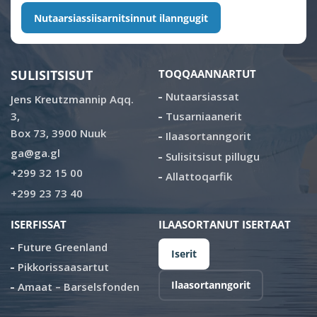
Nutaarsiassiisarnitsinnut ilanngugit
SULISITSISUT
TOQQAANNARTUT
Nutaarsiassat
Jens Kreutzmannip Aqq.
3,
Tusarniaanerit
Box 73, 3900 Nuuk
Ilaasortanngorit
ga@ga.gl
Sulisitsisut pillugu
+299 32 15 00
Allattoqarfik
+299 23 73 40
ISERFISSAT
ILAASORTANUT ISERTAAT
Future Greenland
Iserit
Pikkorissaasartut
Ilaasortanngorit
Amaat – Barselsfonden