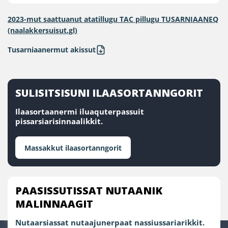
2023-mut saattuanut atatillugu TAC pillugu TUSARNIAANEQ
(naalakkersuisut.gl)
Tusarniaanermut akissut
SULISITSISUNI ILAASORTANNGORIT
Ilaasortaanermi iluaquterpassuit
pissarsiarisinnaalikkit.
Massakkut ilaasortanngorit
PAASISSUTISSAT NUTAANIK
MALINNAAGIT
Nutaarsiassat nutaajunerpaat nassiussariarikkit.