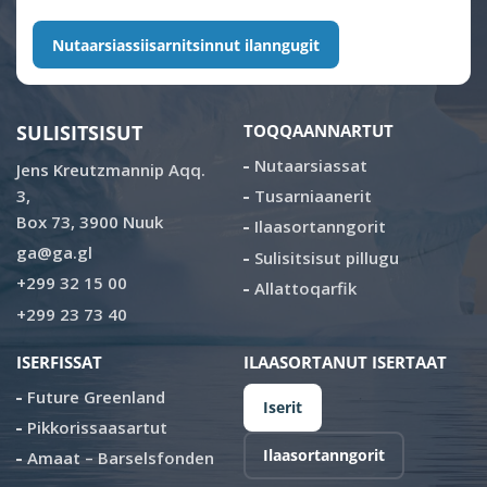
Nutaarsiassiisarnitsinnut ilanngugit
SULISITSISUT
TOQQAANNARTUT
Nutaarsiassat
Jens Kreutzmannip Aqq.
3,
Tusarniaanerit
Box 73, 3900 Nuuk
Ilaasortanngorit
ga@ga.gl
Sulisitsisut pillugu
+299 32 15 00
Allattoqarfik
+299 23 73 40
ISERFISSAT
ILAASORTANUT ISERTAAT
Future Greenland
Iserit
Pikkorissaasartut
Ilaasortanngorit
Amaat – Barselsfonden