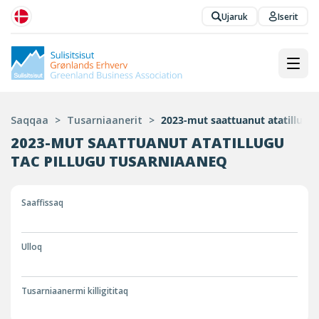
Ujaruk
Iserit
Saqqaa
>
Tusarniaanerit
>
2023-mut saattuanut atatillug
2023-MUT SAATTUANUT ATATILLUGU
TAC PILLUGU TUSARNIAANEQ
Saaffissaq
Ulloq
Tusarniaanermi killigititaq