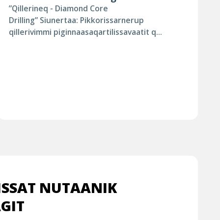
”Qillerineq - Diamond Core
Drilling” Siunertaa: Pikkorissarnerup
qillerivimmi piginnaasaqartilissavaatit q...
ISSAT NUTAANIK
GIT