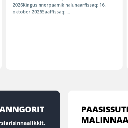
2026Kingusinnerpaamik nalunaarfissaq: 16.
oktober 2026Saaffissaq: ...
RTANNGORIT
PAASISSUT
MALINNAA
siarisinnaalikkit.