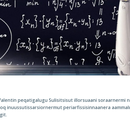
y Valentin peqatigalugu Sulisitsisut illorsuaani soraarnerm
oq inuussutissarsiornermut periarfissisinnaanera aammalu
it.