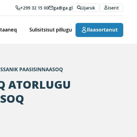
+299 32 15 00
ga@ga.gl
Ujaruk
Iserit
rtaaneq
Sulisitsisut pillugu
Ilaasortanut
SSANIK PAASISINNAASOQ
Q ATORLUGU
ASOQ