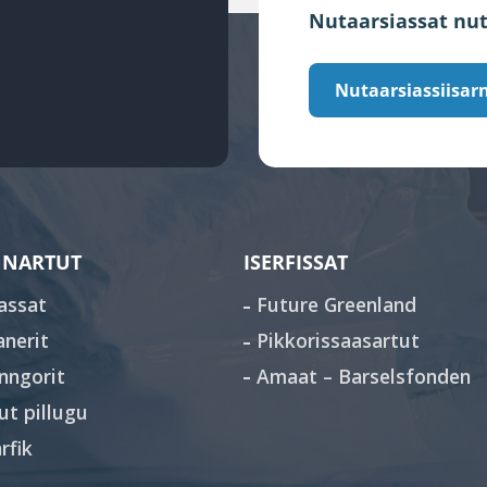
Nutaarsiassat nut
Nutaarsiassiisarn
NARTUT
ISERFISSAT
assat
Future Greenland
anerit
Pikkorissaasartut
nngorit
Amaat – Barselsfonden
sut pillugu
rfik