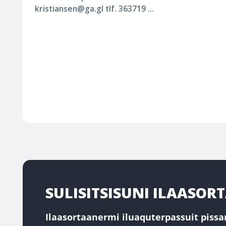
kristiansen@ga.gl tlf. 363719 ...
SULISITSISUNI ILAASO
Ilaasortaanermi iluaquterpassuit pissar