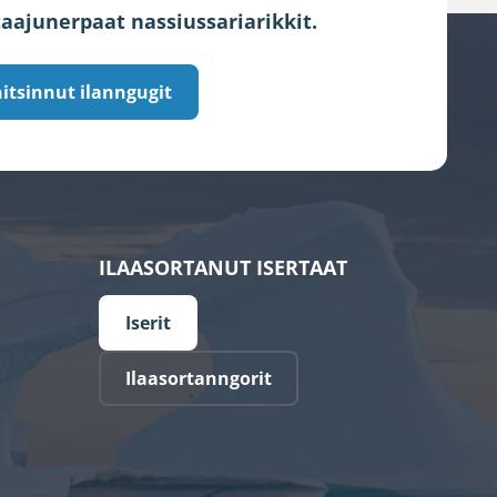
aajunerpaat nassiussariarikkit.
itsinnut ilanngugit
ILAASORTANUT ISERTAAT
Iserit
Ilaasortanngorit