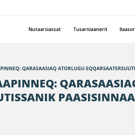
Nutaarsiassat
Tusarniaanerit
Ilaaso
PINNEQ: QARASAASIAQ ATORLUGU EQQARSAATERSUUTI
APINNEQ: QARASAASIA
TISSANIK PAASISINNA