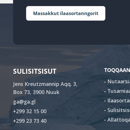
Massakkut ilaasortanngorit
SULISITSISUT
TOQQAAN
Nutaarsi
Jens Kreutzmannip Aqq. 3,
Tusarnia
Box 73, 3900 Nuuk
Ilaasorta
ga@ga.gl
Sulisitsi
+299 32 15 00
Allattoqa
+299 23 73 40