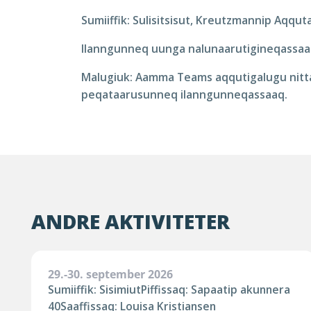
Sumiiffik: Sulisitsisut, Kreutzmannip Aqqut
Ilanngunneq uunga nalunaarutigineqassaaq
Malugiuk: Aamma Teams aqqutigalugu nitt
peqataarusunneq ilanngunneqassaaq.
ANDRE AKTIVITETER
29.-30. september 2026
Sumiiffik: SisimiutPiffissaq: Sapaatip akunnera
40Saaffissaq: Louisa Kristiansen