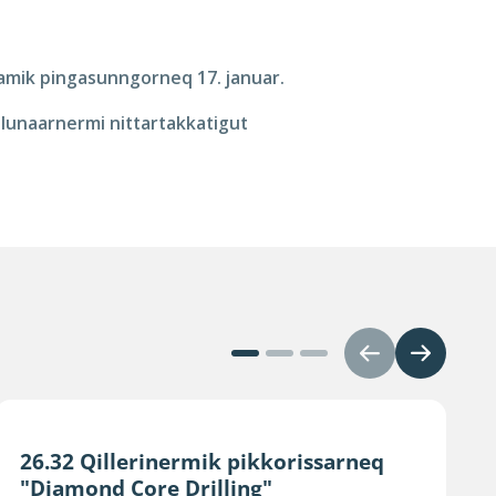
amik pingasunngorneq 17. januar.
lunaarnermi nittartakkatigut
26.32 Qillerinermik pikkorissarneq
"Diamond Core Drilling"