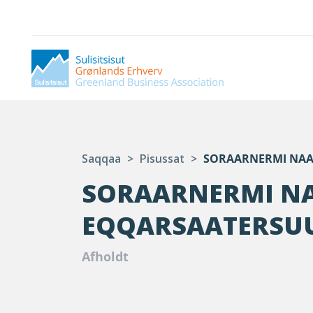
Saqqaa
>
Pisussat
>
SORAARNERMI NAA
SORAARNERMI NA
EQQARSAATERSUU
Afholdt