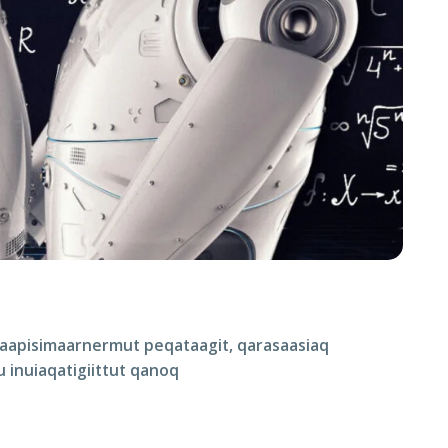
i naapisimaarnermut peqataagit, qarasaasiaq
 inuiaqatigiittut qanoq