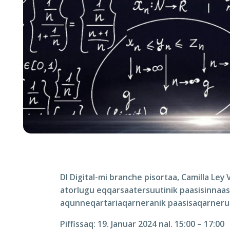
DI Digital-mi branche pisortaa, Camilla Le
atorlugu eqqarsaatersuutinik paasisinnaas
aqunneqartariaqarneranik paasisaqarnerug
Piffissaq: 19. Januar 2024 nal. 15:00 – 17:00