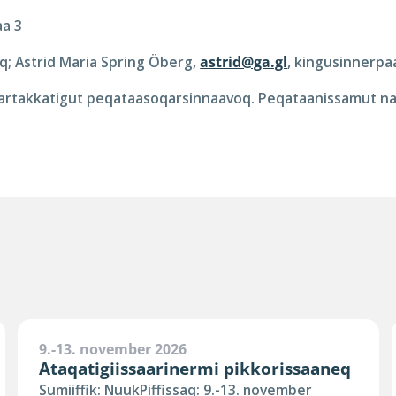
aa 3
; Astrid Maria Spring Öberg,
astrid@ga.gl
, kingusinnerpa
artakkatigut peqataasoqarsinnaavoq. Peqataanissamut na
9.-13. november 2026
Ataqatigiissaarinermi pikkorissaaneq
Sumiiffik: NuukPiffissaq: 9.-13. november