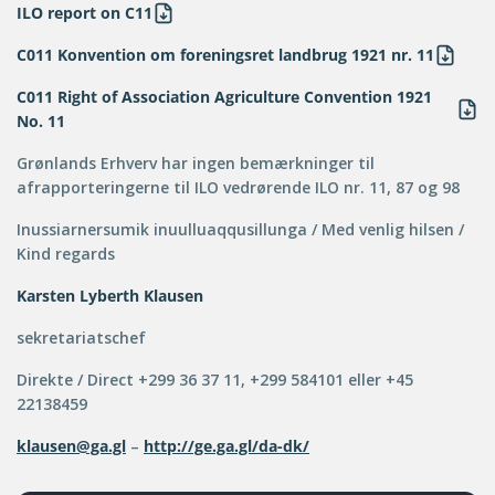
ILO report on C11
C011 Konvention om foreningsret landbrug 1921 nr. 11
C011 Right of Association Agriculture Convention 1921
No. 11
Grønlands Erhverv har ingen bemærkninger til
afrapporteringerne til ILO vedrørende ILO nr. 11, 87 og 98
Inussiarnersumik inuulluaqqusillunga / Med venlig hilsen /
Kind regards
Karsten Lyberth Klausen
sekretariatschef
Direkte / Direct +299 36 37 11, +299 584101 eller +45
22138459
klausen@ga.gl
–
http://ge.ga.gl/da-dk/