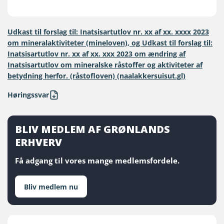
Udkast til forslag til: Inatsisartutlov nr. xx af xx. xxxx 2023
om mineralaktiviteter (mineloven), og Udkast til forslag til:
Inatsisartutlov nr. xx af xx. xxx 2023 om ændring af
Inatsisartutlov om mineralske råstoffer og aktiviteter af
betydning herfor. (råstofloven) (naalakkersuisut.gl)
Høringssvar
BLIV MEDLEM AF GRØNLANDS
ERHVERV
Få adgang til vores mange medlemsfordele.
Bliv medlem nu