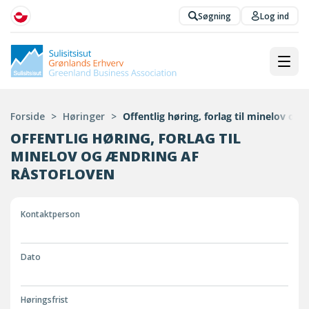
Søgning
Log ind
Forside
>
Høringer
>
Offentlig høring, forlag til minelov og
OFFENTLIG HØRING, FORLAG TIL
MINELOV OG ÆNDRING AF
RÅSTOFLOVEN
Kontaktperson
Dato
Høringsfrist