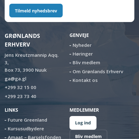
Tilmeld nyhedsbrev
GRØNLANDS
GENVEJE
ERHVERV
Nyheder
Høringer
Jens Kreutzmannip Aqq.
3,
Bliv medlem
Box 73, 3900 Nuuk
Om Grønlands Erhverv
ga@ga.gl
Kontakt os
+299 32 15 00
+299 23 73 40
LINKS
MEDLEMMER
Future Greenland
Log ind
Kursusudbydere
Bliv medlem
Amaat – Barselsfonden