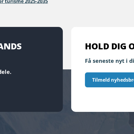
or turisme 2025-2035
LANDS
HOLD DIG 
Få seneste nyt i d
ele.
Tilmeld nyhedsbr