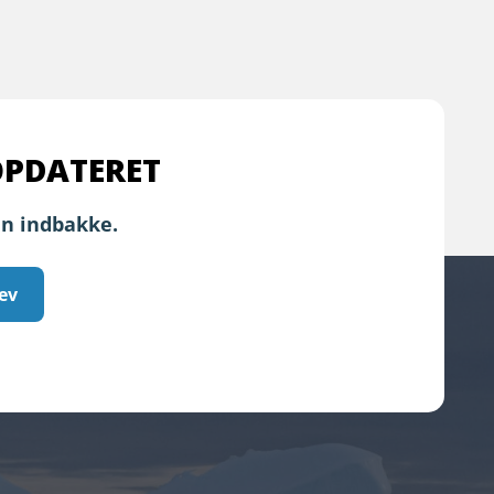
OPDATERET
in indbakke.
ev