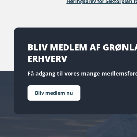
Høringsbrev for Sektorplan f
BLIV MEDLEM AF GRØN
ERHVERV
Få adgang til vores mange medlemsford
Bliv medlem nu