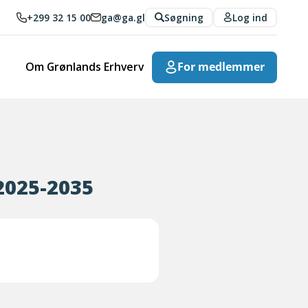
+299 32 15 00
ga@ga.gl
Søgning
Log ind
Om Grønlands Erhverv
For medlemmer
2025-2035