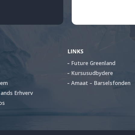
LINKS
Future Greenland
Kursusudbydere
lem
Amaat – Barselsfonden
ands Erhverv
os