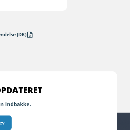
ndelse (DK)
OPDATERET
in indbakke.
ev