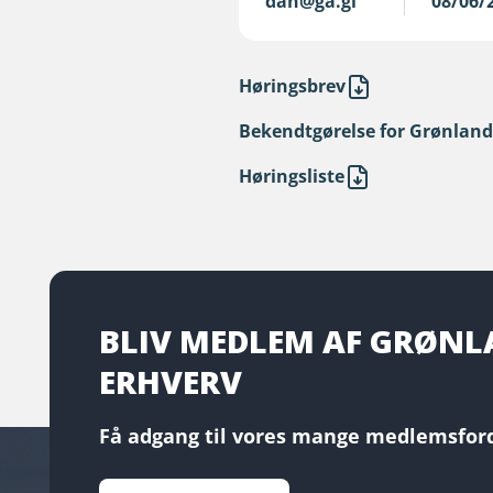
dan@ga.gl
08/06/
Høringsbrev
Bekendtgørelse for Grønland
Høringsliste
BLIV MEDLEM AF GRØN
ERHVERV
Få adgang til vores mange medlemsford