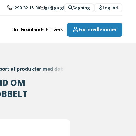
+299 32 15 00
ga@ga.gl
Søgning
Log ind
Om Grønlands Erhverv
For medlemmer
port af produkter med dobbelt anvendelse
ND OM
OBBELT