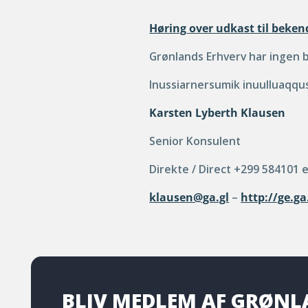
Høring over udkast til beke
Grønlands Erhverv har ingen
Inussiarnersumik inuulluaqqus
Karsten Lyberth Klausen
Senior Konsulent
Direkte / Direct +299 584101 
klausen@ga.gl
–
http://ge.ga
BLIV MEDLEM AF GRØN