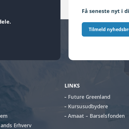
Få seneste nyt i d
ele.
Tilmeld nyhedsbr
LINKS
Future Greenland
Kursusudbydere
lem
Amaat – Barselsfonden
ands Erhverv