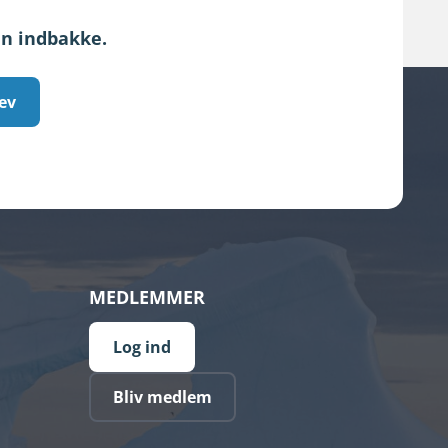
in indbakke.
ev
MEDLEMMER
Log ind
Bliv medlem