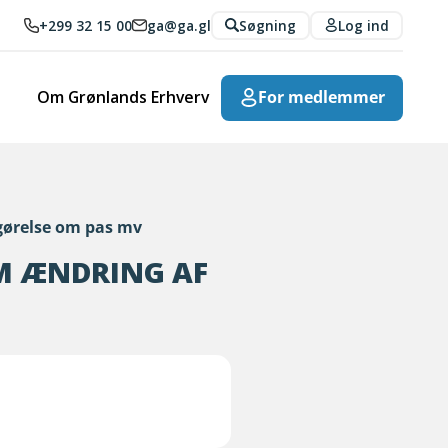
+299 32 15 00
ga@ga.gl
Søgning
Log ind
Om Grønlands Erhverv
For medlemmer
gørelse om pas mv
M ÆNDRING AF