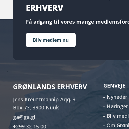
ERHVERV
Få adgang til vores mange medlemsford
Bliv medlem nu
GRØNLANDS ERHVERV
GENVEJE
Nyheder
Jens Kreutzmannip Aqq. 3,
Høringer
Box 73, 3900 Nuuk
Bliv med
ga@ga.gl
Om Grønl
+299 32 15 00