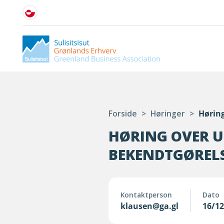
Forside
>
Høringer
>
Høring
HØRING OVER U
BEKENDTGØREL
Kontaktperson
Dato
klausen@ga.gl
16/1