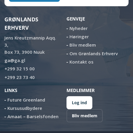
GRØNLANDS
GENVEJE
ERHVERV
Nyheder
Høringer
Jens Kreutzmannip Aqq.
3,
Bliv medlem
Box 73, 3900 Nuuk
Om Grønlands Erhverv
ga@ga.gl
Kontakt os
+299 32 15 00
+299 23 73 40
LINKS
MEDLEMMER
Future Greenland
Log ind
Kursusudbydere
Bliv medlem
Amaat – Barselsfonden