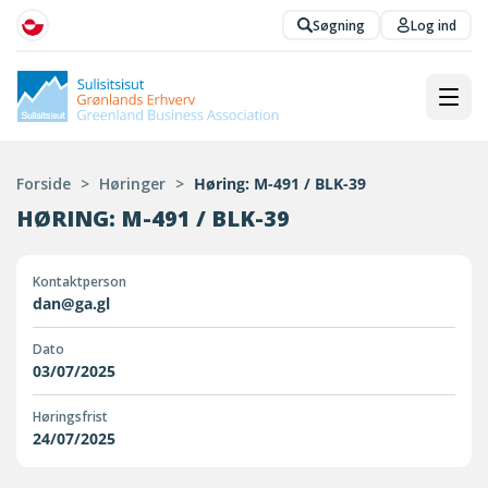
Søgning
Log ind
Forside
>
Høringer
>
Høring: M-491 / BLK-39
HØRING: M-491 / BLK-39
Kontaktperson
dan@ga.gl
Dato
03/07/2025
Høringsfrist
24/07/2025