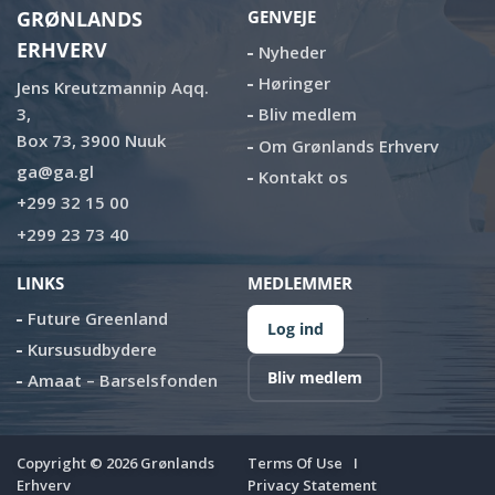
GRØNLANDS
GENVEJE
ERHVERV
Nyheder
Høringer
Jens Kreutzmannip Aqq.
3,
Bliv medlem
Box 73, 3900 Nuuk
Om Grønlands Erhverv
ga@ga.gl
Kontakt os
+299 32 15 00
+299 23 73 40
LINKS
MEDLEMMER
Future Greenland
Log ind
Kursusudbydere
Bliv medlem
Amaat – Barselsfonden
Copyright ©
2026
Grønlands
Terms Of Use
Erhverv
Privacy Statement