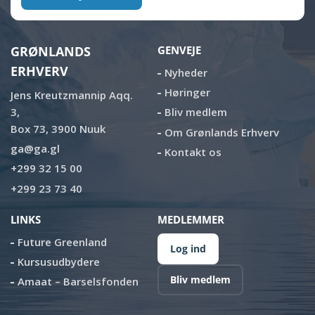
GRØNLANDS
GENVEJE
ERHVERV
Nyheder
Høringer
Jens Kreutzmannip Aqq.
3,
Bliv medlem
Box 73, 3900 Nuuk
Om Grønlands Erhverv
ga@ga.gl
Kontakt os
+299 32 15 00
+299 23 73 40
LINKS
MEDLEMMER
Future Greenland
Log ind
Kursusudbydere
Bliv medlem
Amaat – Barselsfonden